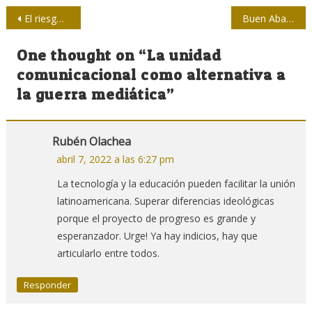
Navegación
El riesgo en que vivimos
Buen Abad desde el Cenesex por una semiótica emancipadora
de
One thought on “
La unidad
entradas
comunicacional como alternativa a
la guerra mediática
”
Rubén Olachea
abril 7, 2022 a las 6:27 pm
La tecnología y la educación pueden facilitar la unión
latinoamericana. Superar diferencias ideológicas
porque el proyecto de progreso es grande y
esperanzador. Urge! Ya hay indicios, hay que
articularlo entre todos.
Responder