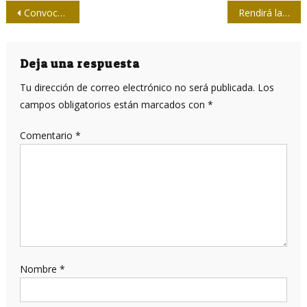
Navegación
Convocan a Taller de Técnicas Narrativas
Rendirá la UPEC homenaje póstumo a Nicanor León Cotayo
de
entradas
Deja una respuesta
Tu dirección de correo electrónico no será publicada.
Los
campos obligatorios están marcados con
*
Comentario
*
Nombre
*