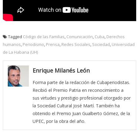
Tagged
Código de las Familias
,
Comunicación
,
Cuba
,
Derechos
humanos
,
Periodismo
,
Prensa
,
Redes Sociales
,
Sociedad
,
Universidad
de La Habana (UH)
Enrique Milanés León
Forma parte de la redacción de Cubaperiodistas.
Recibió el Premio Patria en reconocimiento a
sus virtudes y prestigio profesional otorgado por
la Sociedad Cultural José Martí. También ha
obtenido el Premio Juan Gualberto Gómez, de la
UPEC, por la obra del año.