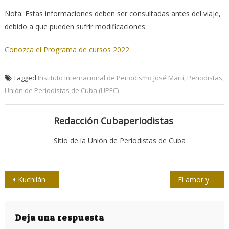
Nota: Estas informaciones deben ser consultadas antes del viaje,
debido a que pueden sufrir modificaciones.
Conozca el Programa de cursos 2022
Tagged
Instituto Internacional de Periodismo José Martí
,
Periodistas
,
Unión de Periodistas de Cuba (UPEC)
Redacción Cubaperiodistas
Sitio de la Unión de Periodistas de Cuba
Navegación
Kuchilán
El amor y el interés fueron… al Código un día
de
entradas
Deja una respuesta