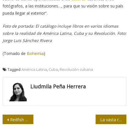
fotógrafos, a las instituciones…, para que su visión sobre su país
pueda llegar al exterior”.
Foto de portada: El catálogo incluye libros en varios idiomas
sobre la realidad de América Latina, Cuba y su Revolución. Foto:
Jorge Luis Sánchez Rivera
(Tomado de
Bohemia
)
Tagged
América Latina
,
Cuba
,
Revolución cubana
Liudmila Peña Herrera
Navegación
Redfish denuncia censura a medios que no siguen narrativa de la OTAN
La vasta red internacional a cargo de la propaganda de guerra ucraniana