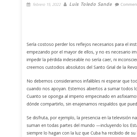
Luis Toledo Sande
febrero 15, 2022
Comment
Sería costoso perder los reflejos necesarios para el i
empezando por el mayor de ellos, y no es necesario im
impedir la pérdida indeseable no sería caer, ni inconsc
creernos custodios absolutos del Santo Grial de la Revo
No debemos considerarnos infalibles ni esperar que tod
cuando nos apoyan. Estemos abiertos a sumar todos 
Cuanto se oponga al imperio empecinado en asfixiarnos
dónde compartirlo, sin enajenarnos respaldos que pued
Se disfruta, por ejemplo, la presencia en la televisión 
suman en todas partes del mundo —incluyendo los Est
siempre lo hagan con la luz que Cuba ha recibido de su h