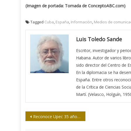
(Imagen de portada: Tomada de ConceptoABC.com)
Tagged
Cuba
,
España
,
Información
,
Medios de comunica
Luis Toledo Sande
Escritor, investigador y peri
Habana. Autor de varios libro
sido director del Centro de E
En la diplomacia se ha des
España. Entre otros reconoci
de la Crítica de Ciencias Soci
Martí. (Velasco, Holguín, 1950
Navegación
Reconoce Upec 35 años de labor del CIP
de