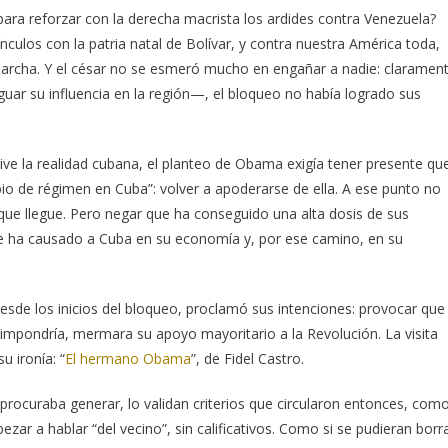
ara reforzar con la derecha macrista los ardides contra Venezuela?
nculos con la patria natal de Bolívar, y contra nuestra América toda,
marcha. Y el césar no se esmeró mucho en engañar a nadie: claramen
ar su influencia en la región—, el bloqueo no había logrado sus
ive la realidad cubana, el planteo de Obama exigía tener presente qu
bio de régimen en Cuba”: volver a apoderarse de ella. A ese punto no
r que llegue. Pero negar que ha conseguido una alta dosis de sus
 le ha causado a Cuba en su economía y, por ese camino, en su
sde los inicios del bloqueo, proclamó sus intenciones: provocar que
 impondría, mermara su apoyo mayoritario a la Revolución. La visita
u ironía: “
El hermano Obama
”, de Fidel Castro.
procuraba generar, lo validan criterios que circularon entonces, com
zar a hablar “del vecino”, sin calificativos. Como si se pudieran borr