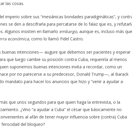
ar las cosas.
del imperio sobre sus “mesiánicas bondades paradigmáticas”, y contr
s se den a descifrarla para percatarse de lo falaz que es, y refutarl
s. Algunos insisten en llamarlo
embargo
, aunque es, incluso más qu
rra económica
, como lo llamó Fidel Castro.
s buenas intenciones— augure que debemos ser pacientes y esperar
ra que luego cambie su posición contra Cuba, requeriría al menos
quien suponemos buenas intenciones invita a recordar, como un
ace por no parecerse a su predecesor, Donald Trump—, al Barack
o mandato para hacer los anuncios que hizo y “venir a ayudar a
 más que unos segundos para que quien haga la entrevista, o la
ciamiento. ¿Vino “a ayudar a Cuba” el césar que básicamente no
onvenientes al afán de tener mayor influencia sobre (contra) Cuba
a ferocidad del bloqueo?