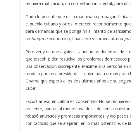
requiera matización, un comentario incidental, para ubic
Dado lo potente que es la maquinaria propagandística 
el pueblo cubano y otros, merecen reconocimiento quiene
para demandar que se ponga fin al intento de asfixiarno
un
bloqueo
económico, financiero y comercial, una
gue
Pero ver y oír que alguien —aunque no dudemos de su
que Joseph Biden resuelva los problemas domésticos pa
una observación discrepante. Máxime si la persona en 
modelo para ese presidente —quien nada o muy poco h
Obama que esperó a los dos últimos años de su segund
Cuba”.
Escuchar eso en calma es consentirlo. No se requieren
presente, apunte al menos una dosis de sensato distan
rebasó anuncios y promesas importantes, y dio pasos c
con tácticas que se alejaran, en lo más ostensible, de l