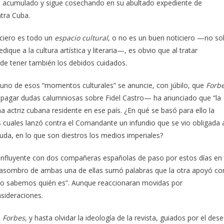
ha acumulado y sigue cosechando en su abultado expediente de
tra Cuba.
ciero es todo un
espacio cultural
, o no es un buen noticiero —no so
ue a la cultura artística y literaria—, es obvio que al tratar
de tener también los debidos cuidados.
 uno de esos “momentos culturales” se anuncie, con júbilo, que
Forb
propagar dudas calumniosas sobre Fidel Castro— ha anunciado que “la
 actriz cubana residente en ese país. ¿En qué se basó para ello la
s cuales lanzó contra el Comandante un infundio que se vio obligada 
da, en lo que son diestros los medios imperiales?
iz influyente con dos compañeras españolas de paso por estos días en
de asombro de ambas una de ellas sumó palabras que la otra apoyó co
no sabemos quién es”. Aunque reaccionaran movidas por
sideraciones.
e
Forbes
, y hasta olvidar la ideología de la revista, guiados por el des