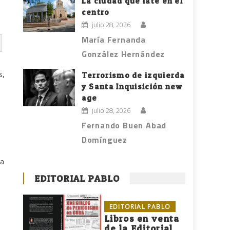
La ciudad que late en el
centro
julio 28, 2026
María Fernanda
González Hernández
s,
Terrorismo de izquierda
y Santa Inquisición new
age
julio 28, 2026
Fernando Buen Abad
Domínguez
ta
EDITORIAL PABLO
EDITORIAL PABLO
Libros en venta
de la Editorial