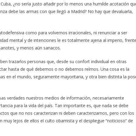
e Cuba, ¿no sería justo añadir por lo menos una humilde acotación qu
nza debe las armas con que llegó a Madrid? No hay que devaluarla,
odefensiva como para volvernos irracionales, ni renunciar a ser
ad mental y de intenciones le es totalmente ajena al imperio, frent
 sanotes, y menos aún sanacos.
 trazarlos personas que, desde su confort individual en otras
 dictar hasta de qué debemos o no debemos reírnos. Una cosa es la
nas en el mundo, seguramente mayoritaria, y otra bien distinta la pos
sas verdades nuestros medios de información, necesariamente
ancia para la vida del país. Tan importante es, que nada se debe
 actos que no nos caracterizan ni deben caracterizarnos, pero con los
 muy lejos de ellos el culto obamista y el despliegue “noticioso” de