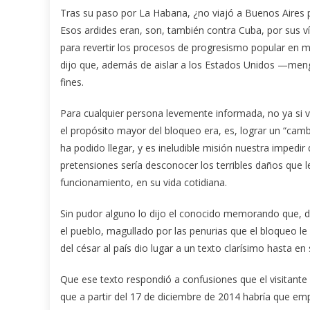
Tras su paso por La Habana, ¿no viajó a Buenos Aires p
Esos ardides eran, son, también contra Cuba, por sus ví
para revertir los procesos de progresismo popular en 
dijo que, además de aislar a los Estados Unidos —mengu
fines.
Para cualquier persona levemente informada, no ya si v
el propósito mayor del bloqueo era, es, lograr un “cam
ha podido llegar, y es ineludible misión nuestra impedi
pretensiones sería desconocer los terribles daños que
funcionamiento, en su vida cotidiana.
Sin pudor alguno lo dijo el conocido memorando que, de
el pueblo, magullado por las penurias que el bloqueo le
del césar al país dio lugar a un texto clarísimo hasta en s
Que ese texto respondió a confusiones que el visitante 
que a partir del 17 de diciembre de 2014 habría que empe