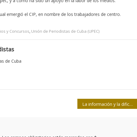
Upec, y a cómo ha sido un apoyo en la labor de los medios.
 cual emergió el CIP, en nombre de los trabajadores de centro.
ios y Concursos
,
Unión de Periodistas de Cuba (UPEC)
istas
tas de Cuba
La información y la dificultad del punto exacto