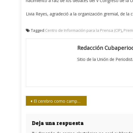
nacimiento a raíz de los debates del V Congreso de la 
Livia Reyes, agradeció a la organización gremial, de la
Tagged
Centro de Información para la Prensa (CIP)
,
Prem
Redacción Cubaperiod
Sitio de la Unión de Periodis
Navegación
El cerebro como campo de batalla
de
entradas
Deja una respuesta