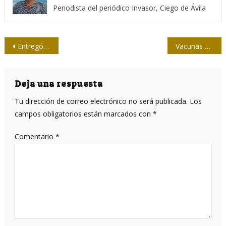
Periodista del periódico Invasor, Ciego de Ávila
Navegación
Entregó la Upec reconocimiento a Círculo Social Obrero Félix Elmusa
Vacunas cubanas por el mundo (+Mapa Interactivo)
de
entradas
Deja una respuesta
Tu dirección de correo electrónico no será publicada.
Los
campos obligatorios están marcados con
*
Comentario
*