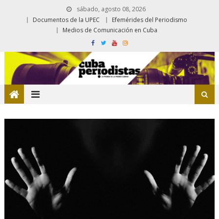
sábado, agosto 08, 2026
Documentos de la UPEC
Efemérides del Periodismo
Medios de Comunicación en Cuba