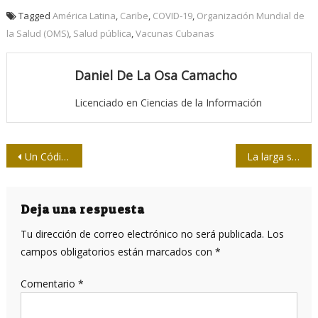
Tagged
América Latina
,
Caribe
,
COVID-19
,
Organización Mundial de
la Salud (OMS)
,
Salud pública
,
Vacunas Cubanas
Daniel De La Osa Camacho
Licenciado en Ciencias de la Información
Navegación
Un Código contra la violencia familiar
La larga sombra de la marcha
de
entradas
Deja una respuesta
Tu dirección de correo electrónico no será publicada.
Los
campos obligatorios están marcados con
*
Comentario
*