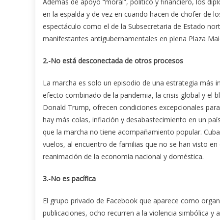
Además de apoyo “moral”, político y financiero, los di
en la espalda y de vez en cuando hacen de chofer de los
espectáculo como el de la Subsecretaria de Estado nort
manifestantes antigubernamentales en plena Plaza Maid
2.-No está desconectada de otros procesos
La marcha es solo un episodio de una estrategia más in
efecto combinado de la pandemia, la crisis global y e
Donald Trump, ofrecen condiciones excepcionales para 
hay más colas, inflación y desabastecimiento en un paí
que la marcha no tiene acompañamiento popular. Cuba es
vuelos, al encuentro de familias que no se han visto en 
reanimación de la economía nacional y doméstica.
3.-No es pacífica
El grupo privado de Facebook que aparece como organ
publicaciones, ocho recurren a la violencia simbólica y a