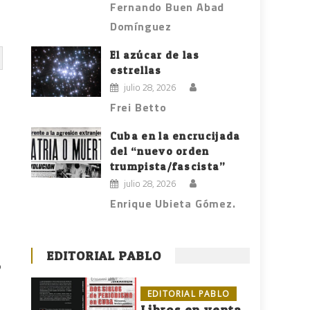
Fernando Buen Abad
Domínguez
El azúcar de las
estrellas
julio 28, 2026
Frei Betto
Cuba en la encrucijada
del “nuevo orden
trumpista/fascista”
julio 28, 2026
Enrique Ubieta Gómez.
EDITORIAL PABLO
o
EDITORIAL PABLO
Libros en venta