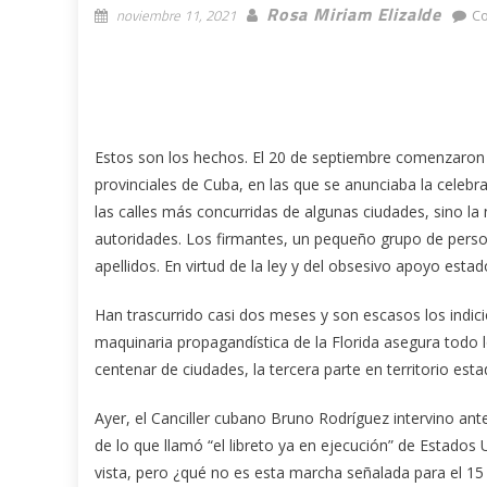
Rosa Miriam Elizalde
noviembre 11, 2021
C
Estos son los hechos. El 20 de septiembre comenzaron 
provinciales de Cuba, en las que se anunciaba la celebr
las calles más concurridas de algunas ciudades, sino la 
autoridades. Los firmantes, un pequeño grupo de persona
apellidos. En virtud de la ley y del obsesivo apoyo esta
Han trascurrido casi dos meses y son escasos los indici
maquinaria propagandística de la Florida asegura todo l
centenar de ciudades, la tercera parte en territorio est
Ayer, el Canciller cubano Bruno Rodríguez intervino ant
de lo que llamó “el libreto ya en ejecución” de Estado
vista, pero ¿qué no es esta marcha señalada para el 1