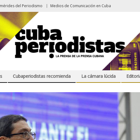
emérides del Periodismo
Medios de Comunicación en Cuba
s
Cubaperiodistas recomienda
La cámara lúcida
Editori