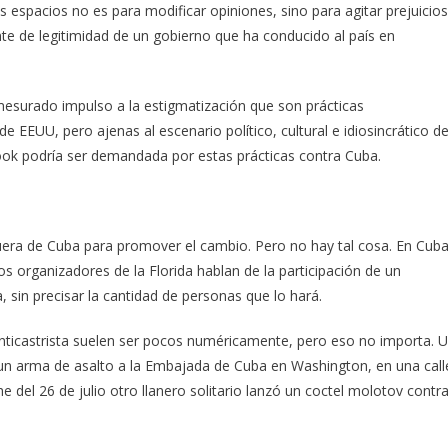
s espacios no es para modificar opiniones, sino para agitar prejuicios
nte de legitimidad de un gobierno que ha conducido al país en
esurado impulso a la estigmatización que son prácticas
 EEUU, pero ajenas al escenario político, cultural e idiosincrático d
ok podría ser demandada por estas prácticas contra Cuba.
fuera de Cuba para promover el cambio. Pero no hay tal cosa. En Cuba
s organizadores de la Florida hablan de la participación de un
 sin precisar la cantidad de personas que lo hará.
 anticastrista suelen ser pocos numéricamente, pero eso no importa. 
on un arma de asalto a la Embajada de Cuba en Washington, en una call
he del 26 de julio otro llanero solitario lanzó un coctel molotov contr