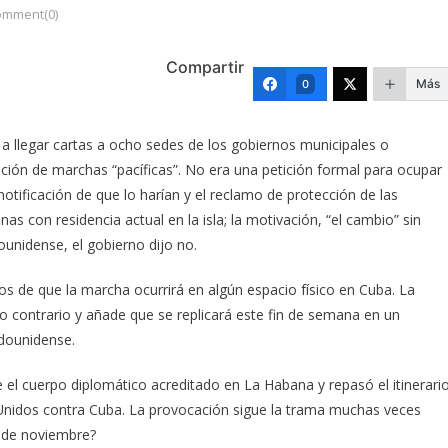
omment(0)
Compartir
Más
0
a llegar cartas a ocho sedes de los gobiernos municipales o
ación de marchas “pacíficas”. No era una petición formal para ocupar
notificación de que lo harían y el reclamo de protección de las
s con residencia actual en la isla; la motivación, “el cambio” sin
dounidense, el gobierno dijo no.
os de que la marcha ocurrirá en algún espacio físico en Cuba. La
o contrario y añade que se replicará este fin de semana en un
adounidense.
e el cuerpo diplomático acreditado en La Habana y repasó el itinerari
s Unidos contra Cuba. La provocación sigue la trama muchas veces
5 de noviembre?