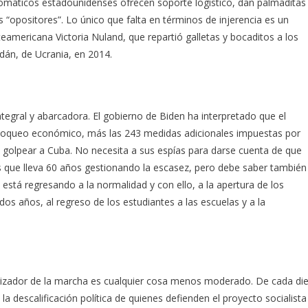
plomáticos estadounidenses ofrecen soporte logístico, dan palmaditas
 “opositores”. Lo único que falta en términos de injerencia es un
eamericana Victoria Nuland, que repartió galletas y bocaditos a los
án, de Ucrania, en 2014.
tegral y abarcadora. El gobierno de Biden ha interpretado que el
l bloqueo económico, más las 243 medidas adicionales impuestas por
golpear a Cuba. No necesita a sus espías para darse cuenta de que
s que lleva 60 años gestionando la escasez, pero debe saber también
tá regresando a la normalidad y con ello, a la apertura de los
dos años, al regreso de los estudiantes a las escuelas y a la
izador de la marcha es cualquier cosa menos moderado. De cada di
 la descalificación política de quienes defienden el proyecto socialista