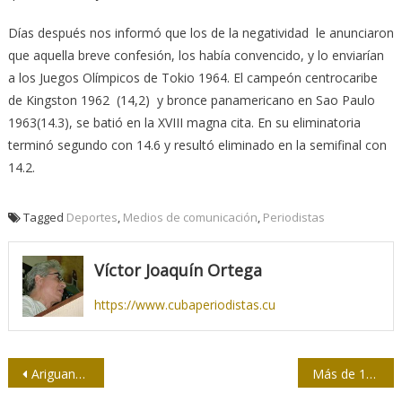
Días después nos informó que los de la negatividad le anunciaron
que aquella breve confesión, los había convencido, y lo enviarían
a los Juegos Olímpicos de Tokio 1964. El campeón centrocaribe
de Kingston 1962 (14,2) y bronce panamericano en Sao Paulo
1963(14.3), se batió en la XVIII magna cita. En su eliminatoria
terminó segundo con 14.6 y resultó eliminado en la semifinal con
14.2.
Tagged
Deportes
,
Medios de comunicación
,
Periodistas
Víctor Joaquín Ortega
https://www.cubaperiodistas.cu
Navegación
Ariguanabo, 50 años de sueños
Más de 140 mil niños han perdido a unos de sus padres o tutor por la Covid-19 en EE.UU.