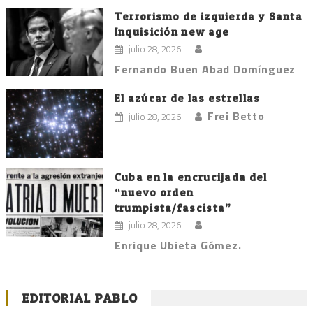
Terrorismo de izquierda y Santa
Inquisición new age
julio 28, 2026
Fernando Buen Abad Domínguez
El azúcar de las estrellas
Frei Betto
julio 28, 2026
Cuba en la encrucijada del
“nuevo orden
trumpista/fascista”
julio 28, 2026
Enrique Ubieta Gómez.
EDITORIAL PABLO