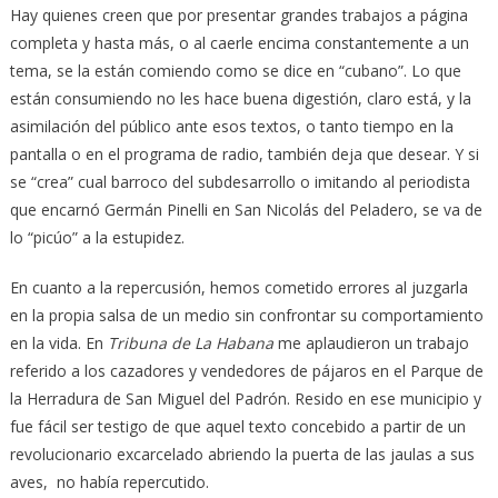
Hay quienes creen que por presentar grandes trabajos a página
completa y hasta más, o al caerle encima constantemente a un
tema, se la están comiendo como se dice en “cubano”. Lo que
están consumiendo no les hace buena digestión, claro está, y la
asimilación del público ante esos textos, o tanto tiempo en la
pantalla o en el programa de radio, también deja que desear. Y si
se “crea” cual barroco del subdesarrollo o imitando al periodista
que encarnó Germán Pinelli en San Nicolás del Peladero, se va de
lo “picúo” a la estupidez.
En cuanto a la repercusión, hemos cometido errores al juzgarla
en la propia salsa de un medio sin confrontar su comportamiento
en la vida. En
Tribuna de La Habana
me aplaudieron un trabajo
referido a los cazadores y vendedores de pájaros en el Parque de
la Herradura de San Miguel del Padrón. Resido en ese municipio y
fue fácil ser testigo de que aquel texto concebido a partir de un
revolucionario excarcelado abriendo la puerta de las jaulas a sus
aves, no había repercutido.