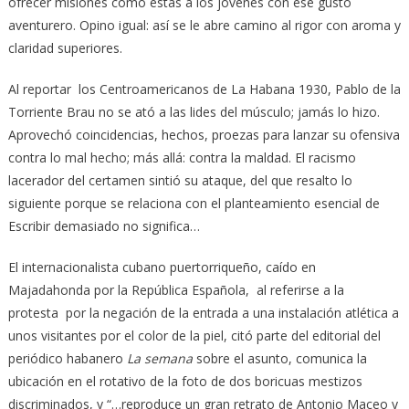
ofrecer misiones como estas a los jóvenes con ese gusto
aventurero. Opino igual: así se le abre camino al rigor con aroma y
claridad superiores.
Al reportar los Centroamericanos de La Habana 1930, Pablo de la
Torriente Brau no se ató a las lides del músculo; jamás lo hizo.
Aprovechó coincidencias, hechos, proezas para lanzar su ofensiva
contra lo mal hecho; más allá: contra la maldad. El racismo
lacerador del certamen sintió su ataque, del que resalto lo
siguiente porque se relaciona con el planteamiento esencial de
Escribir demasiado no significa…
El internacionalista cubano puertorriqueño, caído en
Majadahonda por la República Española, al referirse a la
protesta por la negación de la entrada a una instalación atlética a
unos visitantes por el color de la piel, citó parte del editorial del
periódico habanero
La semana
sobre el asunto, comunica la
ubicación en el rotativo de la foto de dos boricuas mestizos
discriminados, y “…reproduce un gran retrato de Antonio Maceo y