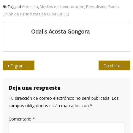
Tagged
Artemisa
,
Medios de comunicación
,
Periodismo
,
Radio
,
Unión de Periodistas de Cuba (UPEC)
Odalis Acosta Gongora
Navegación
El gran mérito de Borrego fue hacerlo todo de manera natural
Escribir demasiado no significa expresar mucho
de
entradas
Deja una respuesta
Tu dirección de correo electrónico no será publicada.
Los
campos obligatorios están marcados con
*
Comentario
*