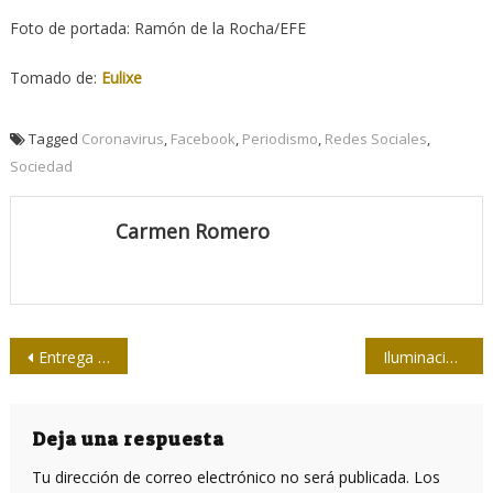
Foto de portada: Ramón de la Rocha/EFE
Tomado de:
Eulixe
Tagged
Coronavirus
,
Facebook
,
Periodismo
,
Redes Sociales
,
Sociedad
Carmen Romero
Navegación
Entrega la Upec premios 26 de julio a Editora Abril
Iluminaciones de Cintio y Fina en el centenario de Vitier
de
entradas
Deja una respuesta
Tu dirección de correo electrónico no será publicada.
Los