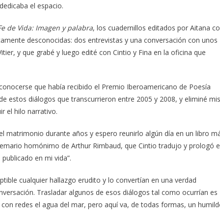
 dedicaba el espacio.
Fe de Vida: Imagen y palabra
, los cuadernillos editados por Aitana c
cticamente desconocidas: dos entrevistas y una conversación con unos
er, y que grabé y luego edité con Cintio y Fina en la oficina que
l conocerse que había recibido el Premio Iberoamericano de Poesía
de estos diálogos que transcurrieron entre 2005 y 2008, y eliminé mi
 el hilo narrativo.
l matrimonio durante años y espero reunirlo algún día en un libro m
 poemario homónimo de Arthur Rimbaud, que Cintio tradujo y prologó 
 publicado en mi vida”.
ptible cualquier hallazgo erudito y lo convertían en una verdad
conversación. Trasladar algunos de esos diálogos tal como ocurrían es
con redes el agua del mar, pero aquí va, de todas formas, un humild