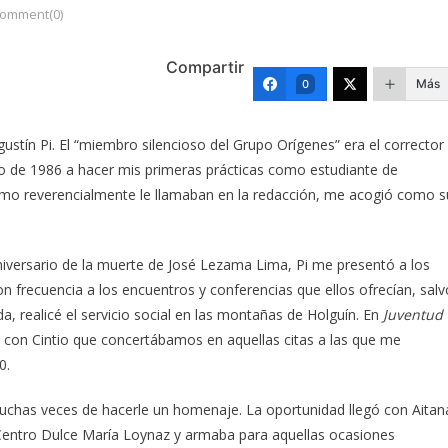
omment(0)
Compartir
Más
0
Agustín Pi. El “miembro silencioso del Grupo Orígenes” era el corrector
ro de 1986 a hacer mis primeras prácticas como estudiante de
como reverencialmente le llamaban en la redacción, me acogió como s
iversario de la muerte de José Lezama Lima, Pi me presentó a los
on frecuencia a los encuentros y conferencias que ellos ofrecían, salv
, realicé el servicio social en las montañas de Holguín. En
Juventud
s con Cintio que concertábamos en aquellas citas a las que me
0.
chas veces de hacerle un homenaje. La oportunidad llegó con Aitan
l Centro Dulce María Loynaz y armaba para aquellas ocasiones