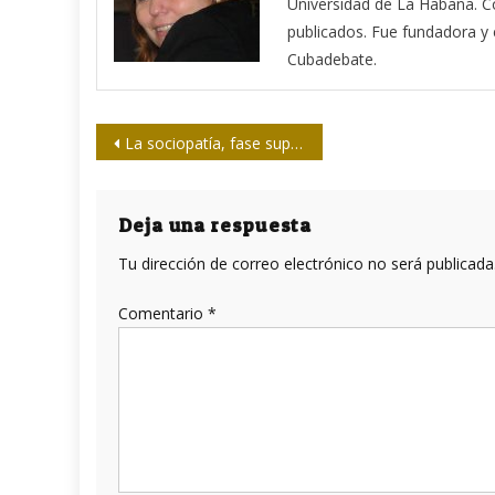
Universidad de La Habana. Co
publicados. Fue fundadora y ed
Cubadebate.
Navegación
La sociopatía, fase superior del capitalismo
de
entradas
Deja una respuesta
Tu dirección de correo electrónico no será publicada
Comentario
*