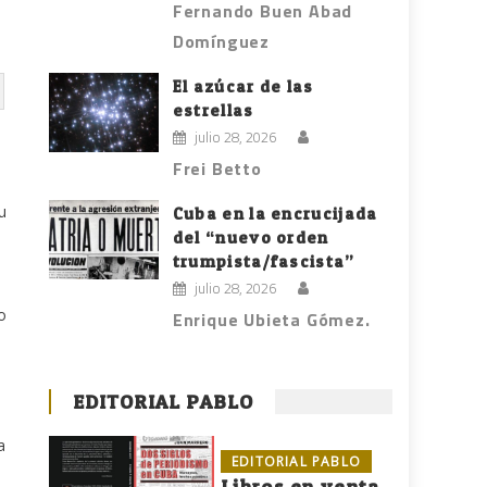
Fernando Buen Abad
Domínguez
El azúcar de las
estrellas
julio 28, 2026
Frei Betto
u
Cuba en la encrucijada
del “nuevo orden
trumpista/fascista”
julio 28, 2026
o
Enrique Ubieta Gómez.
EDITORIAL PABLO
a
EDITORIAL PABLO
Libros en venta