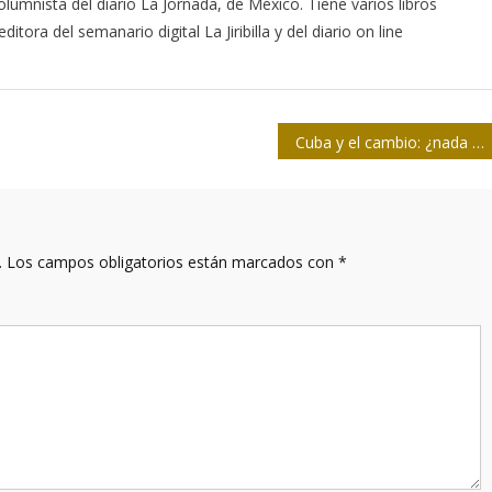
lumnista del diario La Jornada, de México. Tiene varios libros
itora del semanario digital La Jiribilla y del diario on line
Cuba y el cambio: ¿nada está escrito sobre piedra?
.
Los campos obligatorios están marcados con
*