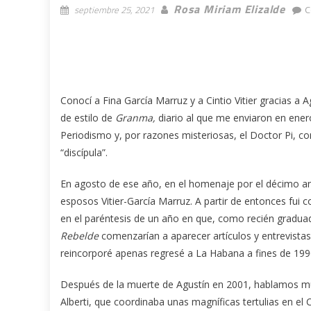
Rosa Miriam Elizalde
septiembre 25, 2021
C
Conocí a Fina García Marruz y a Cintio Vitier gracias a 
de estilo de
Granma,
diario al que me enviaron en ene
Periodismo y, por razones misteriosas, el Doctor Pi, 
“discípula”.
En agosto de ese año, en el homenaje por el décimo an
esposos Vitier-García Marruz. A partir de entonces fui c
en el paréntesis de un año en que, como recién graduada
Rebelde
comenzarían a aparecer artículos y entrevista
reincorporé apenas regresé a La Habana a fines de 199
Después de la muerte de Agustín en 2001, hablamos mu
Alberti, que coordinaba unas magníficas tertulias en e