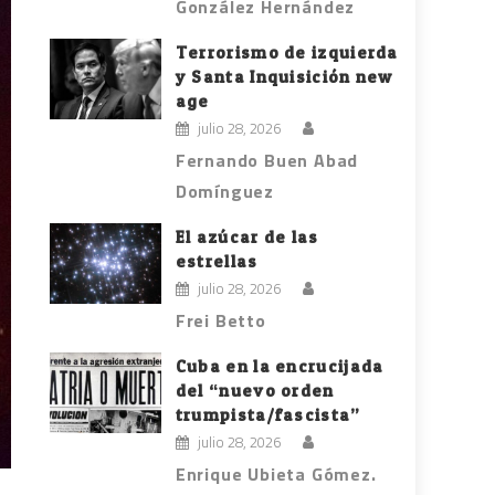
González Hernández
Terrorismo de izquierda
y Santa Inquisición new
age
julio 28, 2026
Fernando Buen Abad
Domínguez
El azúcar de las
estrellas
julio 28, 2026
Frei Betto
Cuba en la encrucijada
del “nuevo orden
trumpista/fascista”
julio 28, 2026
Enrique Ubieta Gómez.