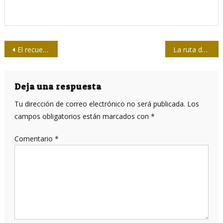
Navegación
El recuerdo de Tomy
La ruta de la seda digital
de
entradas
Deja una respuesta
Tu dirección de correo electrónico no será publicada.
Los
campos obligatorios están marcados con
*
Comentario
*