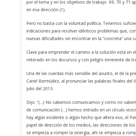
por el tema y en los objetivos de trabajo 69, 70 y 71 
en esa dirección (1).
Pero no basta con la voluntad política. Tenemos sufici
indicaciones para resolver idénticos problemas que, co
nuevas dificultades sin encontrar en la “concreta” una sa
Clave para emprender el camino a la solución está en e
reiterado en los discursos y con peligro inminente de t
Una de las cuerdas más sensible del asunto, el de la pr
Canel Bermúdez, al pronunciar las palabras finales del
julio del 2013.
Dijo: “(…) No sabemos comunicarnos y como no sabe
de comunicación (…) hemos entrado en un círculo vicios
hay algún incidente o algún hecho que altera eso, el P
papel de dirección de los medios, las direcciones de l
se empieza a romper la sinergia, ahí se empieza a romp