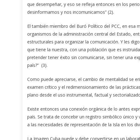
que desempeñar, y eso se refleja entonces en los periodi
desinformamos y nos incomunicamos” (2).
El también miembro del Buró Político del PCC, en esa 
organismos de la administración central del Estado, entr
estructurales para organizar la comunicación. Y les digo
que tiene la nuestra, con una población que es instrui
pretender tener éxito sin comunicarse, sin tener una ex
país?” (3).
Como puede apreciarse, el cambio de mentalidad se erig
examen crítico y el redimensionamiento de las práctica
plano desde el uso instrumental, factual y sectorializad
Existe entonces una conexión orgánica de lo antes exp
país. Se trata de concebir un registro simbólico único 
a las necesidades de representación de la Isla en los di
La Imagen Cuba puede y debe convertirse en un laborat