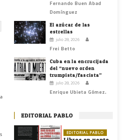
Fernando Buen Abad
Domínguez
El azúcar de las
estrellas
julio 28, 2026
Frei Betto
Cuba en la encrucijada
del “nuevo orden
trumpista/fascista”
julio 28, 2026
Enrique Ubieta Gómez.
ta
EDITORIAL PABLO
EDITORIAL PABLO
és
Libros en venta