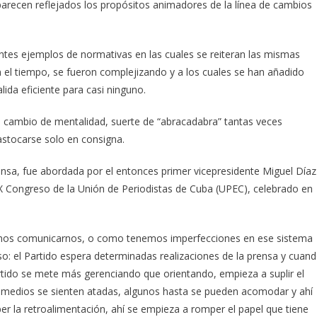
aparecen reflejados los propósitos animadores de la línea de cambios
entes ejemplos de normativas en las cuales se reiteran las mismas
n el tiempo, se fueron complejizando y a los cuales se han añadido
lida eficiente para casi ninguno.
l cambio de mentalidad, suerte de “abracadabra” tantas veces
rastocarse solo en consigna.
ensa, fue abordada por el entonces primer vicepresidente Miguel Díaz
 IX Congreso de la Unión de Periodistas de Cuba (UPEC), celebrado en
mos comunicarnos, o como tenemos imperfecciones en ese sistema
o: el Partido espera determinadas realizaciones de la prensa y cuan
artido se mete más gerenciando que orientando, empieza a suplir el
os medios se sienten atadas, algunos hasta se pueden acomodar y ahí
er la retroalimentación, ahí se empieza a romper el papel que tiene