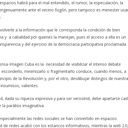
spacios habrá para el mal entendido, el rumor, la especulación, la
se ingenuamente ante el vecino fisgón, pero tampoco es menester usa
.
evolverle a la información que le corresponda la condición de bien
una y a cabalidad por quienes la manejan, pues el acceso a ella es un
sparencia y del ejercicio de la democracia participativa proclamada
ensa-Imagen Cuba es la necesidad de visibilizar el intenso debate
lo, esconderlo, minimizarlo o fragmentarlo conduce, cuando menos, a
cipio de la Revolución y, por el otro, desdibujar distingos de nuestr
insumisos, valientes.
d, dada su riqueza expresiva y para ser verosímil, debe apartarse ca
 la parálisis imaginativa.
specialmente las redes sociales se han convertido en espacios
ed de redes acabó con los estancos informativos, mientras la web 2.0