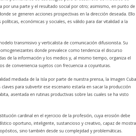
ica por una parte y el resultado social por otro; asimismo, en punto de
nde se generen acciones prospectivas en la dirección deseada. Ello
 políticas, económicas y sociales, es válido para dar vitalidad a la
modelo transmisivo y verticalista de comunicación difusionista. Su
homogeneizantes donde prevalece como tendencia el discurso
ndas de la información y los medios y, al mismo tiempo, organiza el
rios de conveniencia sujetos con frecuencia a coyunturas.
realidad mediada de la Isla por parte de nuestra prensa, la Imagen Cub
 claves para subvertir ese escenario estaría en sacar la producción
bita, asentada en rutinas productivas sobre las cuales se ha visto
titución cardinal en el ejercicio de la profesión, cuya erosión debe
ístico oportuno, inteligente, sustancioso y creativo, capaz de mostra
ropósitos, sino también desde su complejidad y problemáticas.