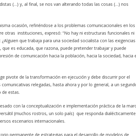
stas (…) y, al final, se nos van alterando todas las cosas (…) nos
misma ocasión, refiriéndose a los problemas comunicacionales en los
e otras instituciones, expresó: “No hay ni estructuras funcionales ni
: ¿Alguien que trabaja para una sociedad socialista con las exigencias
da, que es educada, que razona, puede pretender trabajar y puede
presión de comunicación hacia la población, hacia la sociedad, hacia e
e pivote de la transformación en ejecución y debe discurrir por el
s comunicativas relegadas, hasta ahora y por lo general, a un segund
o de estas.
resado con la conceptualización e implementación práctica de la mar
y versátil (muchos rostros, un solo país) que responda dialécticamente
versos escenarios internacionales.
orio permanente de estrategias para el desarrollo de modelos de