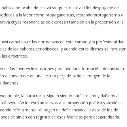
ública no acaba de cristalizar, pues resulta difícil despojarse del
eriodistas a la labor como propagandistas, restando protagonismo a
ormativa cuyas resonancias se expresan también en la propensión a la
cuasi carnal entre las normativas en este campo y la profesionalidad.
cias de los saberes periodísticos, y cuando estas últimas se incrustan
las directrices.
iva de las fuentes instituciones para brindar información, denunciada
én a convertirse en una lectura perjudicial de la imagen de la
ciudadanos.
inseparable, la burocracia, siguen siendo parásitos muy dañinos al
a Revolución le resultan lesivos a su proyección política y simbólica.
onde “oficialmente” el origen de deficiencias a la vista de los de
arios se sirven con regusto de esas falencias para desacreditarla.