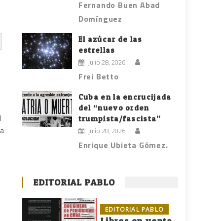
Fernando Buen Abad
Domínguez
El azúcar de las
estrellas
julio 28, 2026
Frei Betto
Cuba en la encrucijada
del “nuevo orden
l
trumpista/fascista”
la
julio 28, 2026
Enrique Ubieta Gómez.
EDITORIAL PABLO
EDITORIAL PABLO
Libros en venta