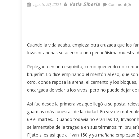
Katia Siberia
agosto 20, 2021
Comment(0)
Cuando la vida acaba, empieza otra cruzada que los fam
Invasor apenas se acercó a una pequeñísima muestra de
Replegada en una esquinita, como queriendo no confundi
brujería”. Lo dice empinando el mentón al eso, que son 
otro, donde reposa la arena, el cemento y los bloques,
encargada de velar a los vivos, pero no puede dejar de 
Así fue desde la primera vez que llegó a su posta, releva
guardias más funestas de la ciudad. En vez de materiale
69 el martes… Cuando todavía no eran las 12, Invasor
se lamentaba de la tragedia en sus términos: “ni brujer
Fíjate si es así que allí van 150 y ya mañana empiezan