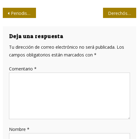
Navegación
Periodista dominicano destaca apoyo de cubanos a la Revolución
Derechósferas, irrespirables albañales ideológicos
de
entradas
Deja una respuesta
Tu dirección de correo electrónico no será publicada.
Los
campos obligatorios están marcados con
*
Comentario
*
Nombre
*