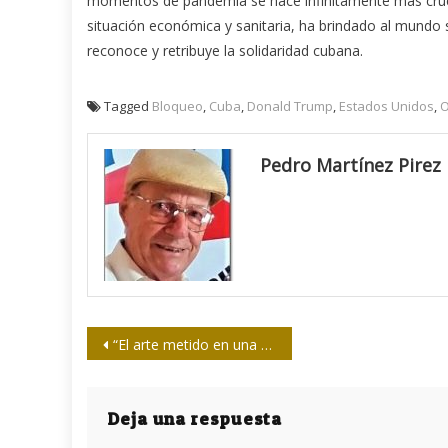
momentos de pandemia se hace infinitamente más cruel 
situación económica y sanitaria, ha brindado al mundo 
reconoce y retribuye la solidaridad cubana.
Tagged
Bloqueo
,
Cuba
,
Donald Trump
,
Estados Unidos
,
O
Pedro Martínez Pirez
Navegación
“El arte metido en una pantalla pequeña -más que la del televisor- es un engaño”
de
entradas
Deja una respuesta