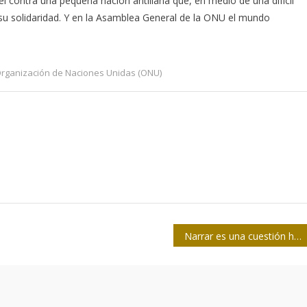
contra una pequeña nación antillana que, en medio de una difícil
su solidaridad. Y en la Asamblea General de la ONU el mundo
rganización de Naciones Unidas (ONU)
Narrar es una cuestión humana