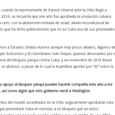
os cuando la representante de Barack Obama ante la ONU llegó a
e 2016, se recuerda que ese año fue aprobada la resolución cubana
cero, con la abstención incluida de Israel, aliado incondicional de
ón que ha dicho públicamente que no es Cuba una de sus prioridades
eron a Estados Unidos nuevos aunque muy pocos aliados, algunos d
o Jair Bolsonaro y el colombiano Iván Duque, quienes abrumados por 
tema del bloqueo yanqui contra Cuba, y en noviembre de 2019 Brasil
 se abstuvo, a pesar de lo cual la Asamblea aprobó por 187 votos la
 su apoyo al bloqueo yanqui pueden hacerle compañía este año a los
l, así como algún que otro gobierno servil a Washigton.
antes del mundo acreditados en la ONU seguramente aprobarán este
 que presentará Cuba en rechazo a un bloqueo que en estos