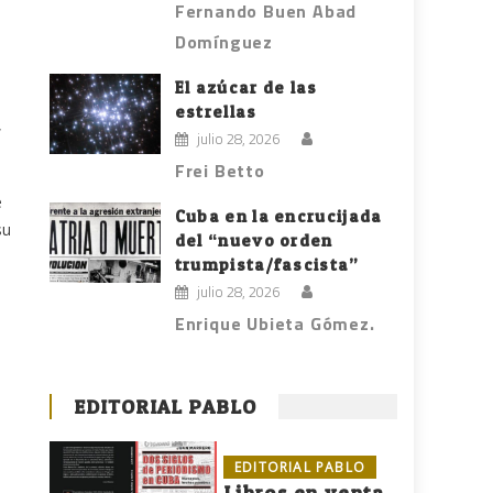
Fernando Buen Abad
Domínguez
El azúcar de las
estrellas
,
julio 28, 2026
Frei Betto
e
Cuba en la encrucijada
su
del “nuevo orden
trumpista/fascista”
julio 28, 2026
Enrique Ubieta Gómez.
EDITORIAL PABLO
EDITORIAL PABLO
Libros en venta