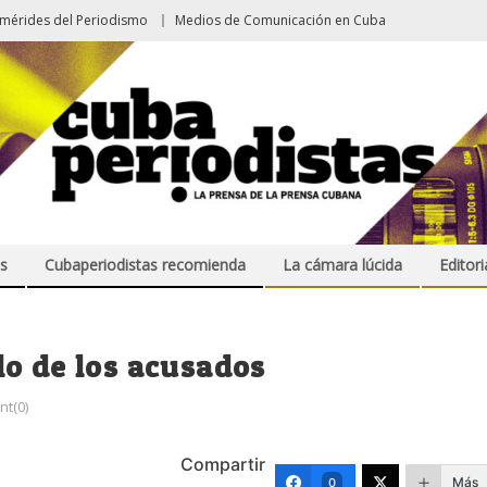
emérides del Periodismo
Medios de Comunicación en Cuba
s
Cubaperiodistas recomienda
La cámara lúcida
Editori
o de los acusados
t(0)
Compartir
Más
0