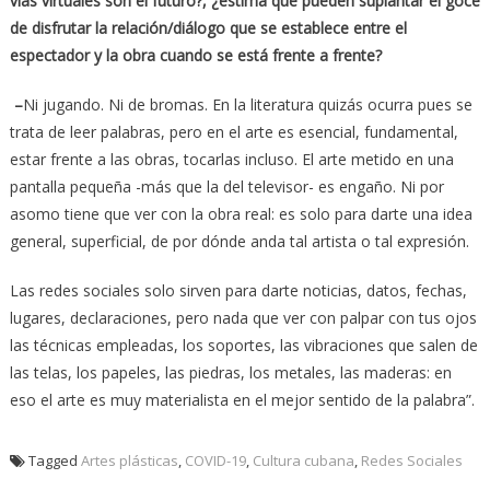
vías virtuales son el futuro?, ¿estima que
pueden suplantar el goce
de disfrutar la relación/diálogo que se establece entre el
espectador y la obra cuando se está frente a frente?
–
Ni jugando. Ni de bromas. En la literatura quizás ocurra pues se
trata de leer palabras, pero en el arte es esencial, fundamental,
estar frente a las obras, tocarlas incluso. El arte metido en una
pantalla pequeña -más que la del televisor- es engaño. Ni por
asomo tiene que ver con la obra real: es solo para darte una idea
general, superficial, de por dónde anda tal artista o tal expresión.
Las redes sociales solo sirven para darte noticias, datos, fechas,
lugares, declaraciones, pero nada que ver con palpar con tus ojos
las técnicas empleadas, los soportes, las vibraciones que salen de
las telas, los papeles, las piedras, los metales, las maderas: en
eso el arte es muy materialista en el mejor sentido de la palabra”.
Tagged
Artes plásticas
,
COVID-19
,
Cultura cubana
,
Redes Sociales