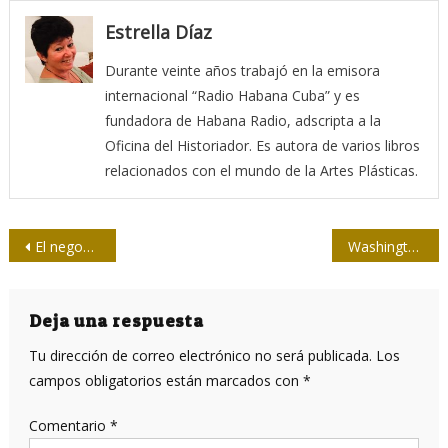
Estrella Díaz
Durante veinte años trabajó en la emisora
internacional “Radio Habana Cuba” y es
fundadora de Habana Radio, adscripta a la
Oficina del Historiador. Es autora de varios libros
relacionados con el mundo de la Artes Plásticas.
Navegación
El negocio del pódcast: buscando las fuentes de su rentabilidad
Washington en el banquillo de los acusados
de
entradas
Deja una respuesta
Tu dirección de correo electrónico no será publicada.
Los
campos obligatorios están marcados con
*
Comentario
*