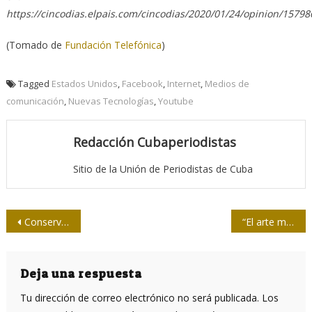
https://cincodias.elpais.com/cincodias/2020/01/24/opinion/1579
(Tomado de
Fundación Telefónica
)
Tagged
Estados Unidos
,
Facebook
,
Internet
,
Medios de
comunicación
,
Nuevas Tecnologías
,
Youtube
Redacción Cubaperiodistas
Sitio de la Unión de Periodistas de Cuba
Navegación
Conservadores derriban en Argentina web de investigación periodística sobre grupos de ultraderecha
“El arte metido en una pantalla pequeña -más que la del televisor- es un engaño”
de
entradas
Deja una respuesta
Tu dirección de correo electrónico no será publicada.
Los