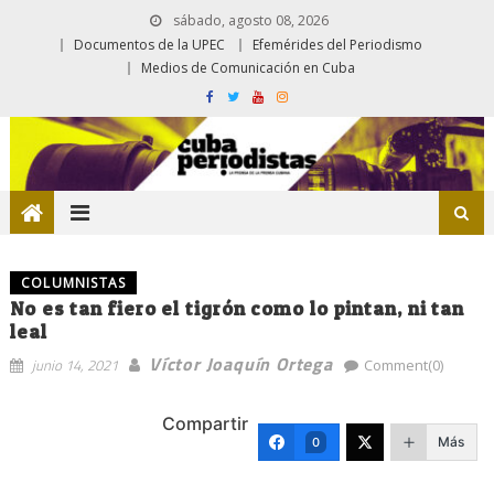
sábado, agosto 08, 2026
Documentos de la UPEC
Efemérides del Periodismo
Medios de Comunicación en Cuba
COLUMNISTAS
No es tan fiero el tigrón como lo pintan, ni tan
leal
Víctor Joaquín Ortega
junio 14, 2021
Comment(0)
Compartir
Más
0