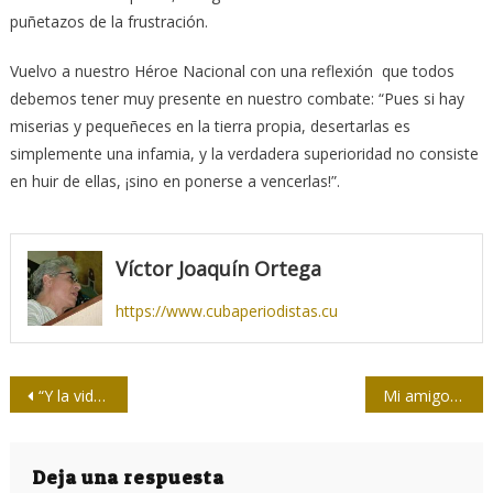
puñetazos de la frustración.
Vuelvo a nuestro Héroe Nacional con una reflexión que todos
debemos tener muy presente en nuestro combate: “Pues si hay
miserias y pequeñeces en la tierra propia, desertarlas es
simplemente una infamia, y la verdadera superioridad no consiste
en huir de ellas, ¡sino en ponerse a vencerlas!”.
Víctor Joaquín Ortega
https://www.cubaperiodistas.cu
Navegación
“Y la vida vuelve a ser vida…”
Mi amigo Tito Junco, ¡cará…!
de
entradas
Deja una respuesta