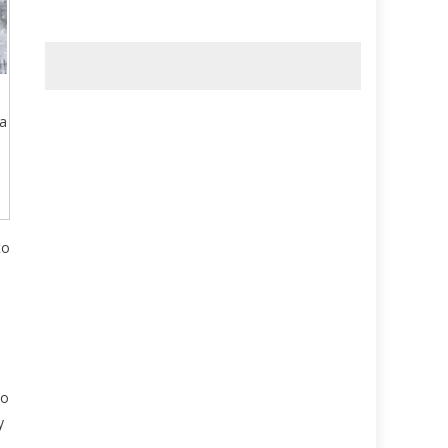
a
to
to
y