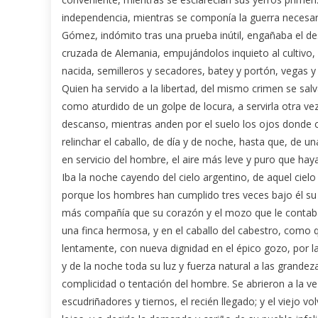
independencia, mientras se componía la guerra necesaria
Gómez, indómito tras una prueba inútil, engañaba el 
cruzada de Alemania, empujándolos inquieto al cultivo, 
nacida, semilleros y secadores, batey y portón, vegas y 
Quien ha servido a la libertad, del mismo crimen se salv
como aturdido de un golpe de locura, a servirla otra vez;
descanso, mientras anden por el suelo los ojos donde ch
relinchar el caballo, de día y de noche, hasta que, de un
en servicio del hombre, el aire más leve y puro que hay
Iba la noche cayendo del cielo argentino, de aquel ci
porque los hombres han cumplido tres veces bajo él su
más compañía que su corazón y el mozo que le contaba 
una finca hermosa, y en el caballo del cabestro, como 
lentamente, con nueva dignidad en el épico gozo, por la
y de la noche toda su luz y fuerza natural a las grandez
complicidad o tentación del hombre. Se abrieron a la vez
escudriñadores y tiernos, el recién llegado; y el viejo v