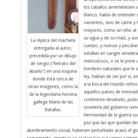
los caballos arremetiesen a l
blanco, había de entender 
nacientes, sino de carne y 
mayores, como un niño al s
su agua y de su maíz, y a
La réplica del machete
cuerpo, y nuevas y peculia
entregada al autor,
estallan en sangre venidera
precedida por un dibujo
meticulosos, o se le pone u
de Sergio (“Retrato del
hombres naturales que le sa
abuelo”) en una esquina
ley, habían de ver por sí, 
donde está cerca de
a la boca del mundo refino 
otras imágenes, como la
aquellos países de mesnader
de la legendaria heroína
continente desatado, pudo 
gallega María de las
novelería del gobierno rem
Batallas.
hermandad de la guerra sus
paz que las que quedan de
alumbramiento social, hubiesen perturbado acaso el gob
conveniente, mientras se esclarecían sus yerros primeri