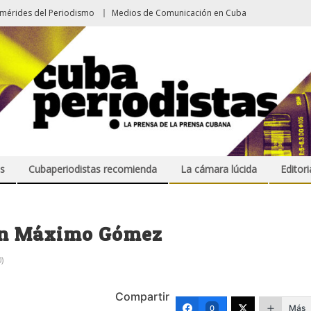
emérides del Periodismo
Medios de Comunicación en Cuba
s
Cubaperiodistas recomienda
La cámara lúcida
Editori
en Máximo Gómez
)
Compartir
Más
0