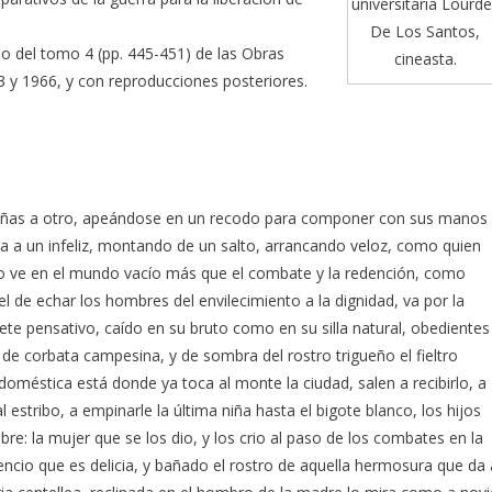
universitaria Lourd
De Los Santos,
o del tomo 4 (pp. 445-451) de las Obras
cineasta.
 y 1966, y con reproducciones posteriores.
s cañas a otro, apeándose en un recodo para componer con sus manos
a a un infeliz, montando de un salto, arrancando veloz, como quien
no ve en el mundo vacío más que el combate y la redención, como
l de echar los hombres del envilecimiento a la dignidad, va por la
nete pensativo, caído en su bruto como en su silla natural, obedientes
 de corbata campesina, y de sombra del rostro trigueño el fieltro
doméstica está donde ya toca al monte la ciudad, salen a recibirlo, a
estribo, a empinarle la última niña hasta el bigote blanco, los hijos
re: la mujer que se los dio, y los crio al paso de los combates en la
encio que es delicia, y bañado el rostro de aquella hermosura que da 