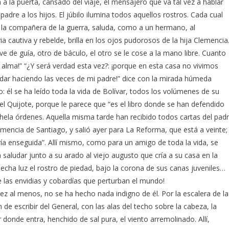
 a la puerta, cansado del viaje, el mensajero que va tal vez a hablar
adre a los hijos. El júbilo ilumina todos aquellos rostros. Cada cual
, la compañera de la guerra, saluda, como a un hermano, al
cautiva y rebelde, brilla en los ojos pudorosos de la hija Clemencia
irve de guía, otro de báculo, el otro se le cose a la mano libre. Cuanto
el alma!” “¿Y será verdad esta vez?: ¡porque en esta casa no vivimos
dar haciendo las veces de mi padre!” dice con la mirada húmeda
: él se ha leído toda la vida de Bolívar, todos los volúmenes de su
s el Quijote, porque le parece que “es el libro donde se han defendido
hela órdenes. Aquella misma tarde han recibido todos cartas del pad
lemencia de Santiago, y salió ayer para La Reforma, que está a veinte;
ría enseguida”. Allí mismo, como para un amigo de toda la vida, se
a saludar junto a su arado al viejo augusto que cría a su casa en la
 echa luz el rostro de piedad, bajo la corona de sus canas juveniles…
 las envidias y cobardías que perturban el mundo!
ez al menos, no se ha hecho nada indigno de él. Por la escalera de la
 de escribir del General, con las alas del techo sobre la cabeza, la
 donde entra, henchido de sal pura, el viento arremolinado. Allí,