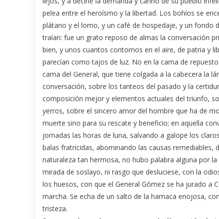
lejos, y a decirle la demanda y cariño de su pueblo infe
pelea entre el heroísmo y la libertad. Los bohíos se ence
plátano y el lomo, y un café de hospedaje, y un fondo de
traían: fue un grato reposo de almas la conversación p
bien, y unos cuantos contornos en el aire, de patria y li
parecían como tajos de luz. No en la cama de repuesto,
cama del General, que tiene colgada a la cabecera la lá
conversación, sobre los tanteos del pasado y la certidu
composición mejor y elementos actuales del triunfo, sob
yerros, sobre el sincero amor del hombre que ha de mov
muerte sino para su rescate y beneficio; en aquella co
jornadas las horas de luna, salvando a galope los claro
balas fratricidas, abominando las causas remediables, 
naturaleza tan hermosa, no hubo palabra alguna por la 
mirada de soslayo, ni rasgo que desluciese, con la od
los huesos, con que el General Gómez se ha jurado a C
marcha. Se echa de un salto de la hamaca enojosa, com
tristeza.