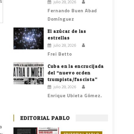
es
julio 28, 2026
Fernando Buen Abad
Domínguez
El azúcar de las
estrellas
julio 28, 2026
Frei Betto
Cuba en la encrucijada
del “nuevo orden
trumpista/fascista”
julio 28, 2026
Enrique Ubieta Gómez.
EDITORIAL PABLO
a