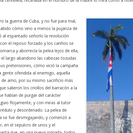
tria centellea, reclinada en el hombro de la madre lo mira como a novi
ro la guerra de Cuba, y no fue para mal,
 sabido cómo vino a menos la pujanza de
 al espantado señorío la revolución
on el reposo forzado y los cariños se
omarca y aborrecía la pelea lejos de ella,
 el largo abandono las cabezas tozudas
y sus pretensiones, cómo vició la campaña
a gente ofendida al enemigo, aquella
a de amo, por su mismo sacrificio más
ue salieron los criollos del barracón a la
se habían de purgar del carácter
uio flojamente, y con miras al tutor
crédulo y desordenado. La pelea de
ra se fue desmigajando, y comenzó a
, en el sepulcro de unos y el
hasta que, en una nueva jornada, todos