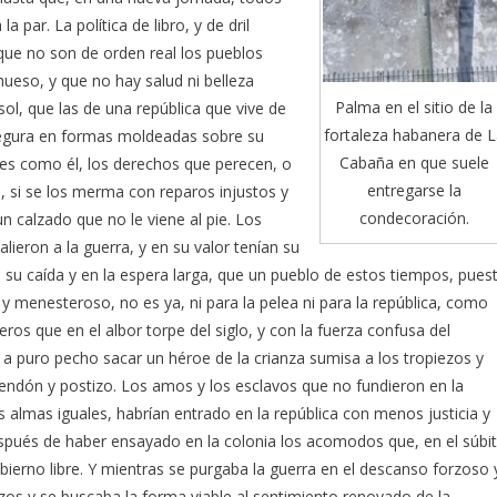
a par. La política de libro, y de dril
que no son de orden real los pueblos
hueso, y que no hay salud ni belleza
Palma en el sitio de la
ol, que las de una república que vive de
fortaleza habanera de L
segura en formas moldeadas sobre su
Cabaña en que suele
res como él, los derechos que perecen, o
entregarse la
, si se los merma con reparos injustos y
condecoración.
n calzado que no le viene al pie. Los
lieron a la guerra, y en su valor tenían su
en su caída y en la espera larga, que un pueblo de estos tiempos, pues
y menesteroso, no es ya, ni para la pelea ni para la república, como
os que en el albor torpe del siglo, y con la fuerza confusa del
a puro pecho sacar un héroe de la crianza sumisa a los tropiezos y
endón y postizo. Los amos y los esclavos que no fundieron en la
 almas iguales, habrían entrado en la república con menos justicia y
spués de haber ensayado en la colonia los acomodos que, en el súbi
ierno libre. Y mientras se purgaba la guerra en el descanso forzoso 
zos y se buscaba la forma viable al sentimiento renovado de la