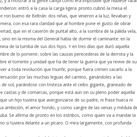
liz, y a mostrar a la gente canija cómo era imposible que hubiese fatal
ndieron: entró a la casa la carga ligera: pronto cubrió la mesa el
 ron bueno de Beltrán: dos niñas, que vinieron a la luz, llevaban y
rimera, con esa rara claridad que al hombre pone el gusto de obrar
bertad, que en el caserón de puntal alto, a la sombra de la pálida vela,
 sino en la misma del General había de dormir el caminante: en la
mina de la tumba de sus dos hijos. Y en tres días que duró aquella
mbre de lo porvenir, sobre las causas perecederas de la derrota y la
re el torrente y unidad que ha de tener la guerra que ya revive de su
er a toda revolución que triunfe, porque fuera crimen sacarlo a la
nversación por las muchas leguas del camino, ganándoles a las
s de sol, parándose con tristeza ante el ceibo gigante, graneado de
de castas y de comarcas, porque está aún sin su pleno poder aquella
que un hijo tuviera que avergonzarse de su padre, ni frase hueca ni
iosa ambición, el amor hondo, y como sangre de las venas y médula d
uba. Se afirma de pronto en los estribos, como quien va a mandar la
o si tuviera delante a un pícaro. O mira largamente, con profunda