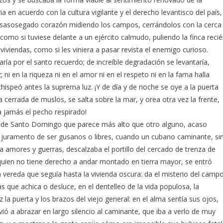
 en acuerdo con la cultura vigilante y el derecho levantisco del país,
desasosegado corazón midiendo los campos, cerrándolos con la cerca
como si tuviese delante a un ejército calmudo, puliendo la finca reci
viviendas, como si les viniera a pasar revista el enemigo curioso.
aría por el santo recuerdo; de increíble degradación se levantaría,
 ni en la riqueza ni en el amor ni en el respeto ni en la fama halla
ispeó antes la suprema luz. ¡Y de día y de noche se oye a la puerta
a cerrada de muslos, se salta sobre la mar, y orea otra vez la frente,
a jamás el pecho respirado!
elo de Santo Domingo que parece más alto que otro alguno, acaso
 juramento de ser gusanos o libres, cuando un cubano caminante, si
amores y guerras, descalzaba el portillo del cercado de trenza de
quien no tiene derecho a andar montado en tierra mayor, se entró
 vereda que seguía hasta la vivienda oscura: da el misterio del camp
as que achica o desluce, en el dentelleo de la vida populosa, la
 la puerta y los brazos del viejo general: en el alma sentía sus ojos,
olvió a abrazar en largo silencio al caminante, que iba a verlo de muy