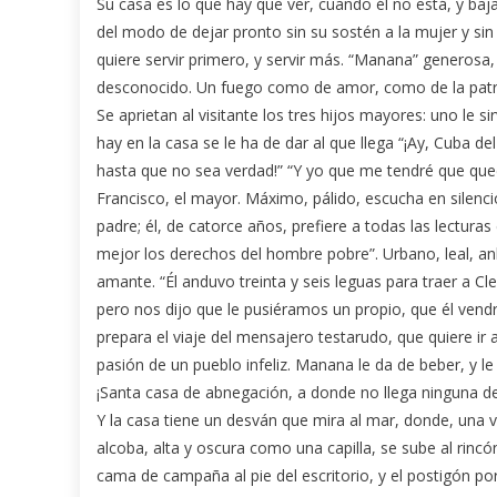
Su casa es lo que hay que ver, cuando él no está, y baja
del modo de dejar pronto sin su sostén a la mujer y sin p
quiere servir primero, y servir más. “Manana” generosa
desconocido. Un fuego como de amor, como de la patria 
Se aprietan al visitante los tres hijos mayores: uno le s
hay en la casa se le ha de dar al que llega “¡Ay, Cuba d
hasta que no sea verdad!” “Y yo que me tendré que que
Francisco, el mayor. Máximo, pálido, escucha en silencio
padre; él, de catorce años, prefiere a todas las lectura
mejor los derechos del hombre pobre”. Urbano, leal, an
amante. “Él anduvo treinta y seis leguas para traer a C
pero nos dijo que le pusiéramos un propio, que él vend
prepara el viaje del mensajero testarudo, que quiere ir 
pasión de un pueblo infeliz. Manana le da de beber, y le
¡Santa casa de abnegación, a donde no llega ninguna de
Y la casa tiene un desván que mira al mar, donde, una v
alcoba, alta y oscura como una capilla, se sube al rincón
cama de campaña al pie del escritorio, y el postigón por