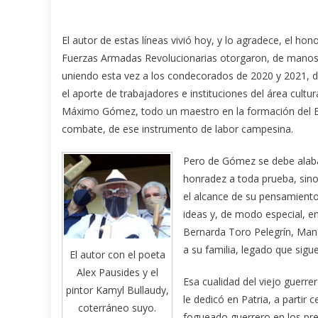
El autor de estas líneas vivió hoy, y lo agradece, el hono
Fuerzas Armadas Revolucionarias otorgaron, de manos 
uniendo esta vez a los condecorados de 2020 y 2021, 
el aporte de trabajadores e instituciones del área cultu
Máximo Gómez, todo un maestro en la formación del E
combate, de ese instrumento de labor campesina.
Pero de Gómez se debe alabar 
honradez a toda prueba, sino
el alcance de su pensamiento
ideas y, de modo especial,
Bernarda Toro Pelegrín, Man
a su familia, legado que sigu
El autor con el poeta
Alex Pausides y el
Esa cualidad del viejo guerre
pintor Kamyl Bullaudy,
le dedicó en Patria, a partir
coterráneo suyo.
fogueado guerrero en los prep