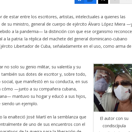
r de estar entre los escritores, artistas, intelectuales a quienes las
de su ministro, general de cuerpo de ejército Álvaro López Miera —
debido a la pandemia— la distinción con que ese organismo reconoce
ral a la patria: la réplica del machete del general dominicano-cubano
jército Libertador de Cuba, señaladamente en el uso, como arma de
no solo su genio militar, su valentía y su
 también sus dotes de escritor y, sobre todo,
 social, que manifestó en su conducta, en sus
 en cómo —junto a su compañera cubana,
ana— mantuvo su hogar y educó a sus hijos,
e siendo un ejemplo.
ro la enalteció José Martí en la semblanza que
El autor con su
 centralmente de uno de sus encuentros con el
condiscípula
arativos de la guerra para la liberación de