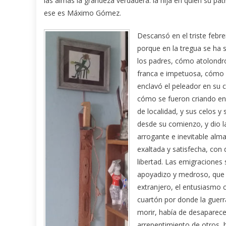
las almas la grandeza verdadera: la hija en quien su pa
ese es Máximo Gómez.
Descansó en el triste febre
porque en la tregua se ha
los padres, cómo atolondró
franca e impetuosa, cómo c
enclavó el peleador en su c
cómo se fueron criando en
de localidad, y sus celos 
desde su comienzo, y dio l
arrogante e inevitable alm
exaltada y satisfecha, con q
libertad. Las emigraciones 
apoyadizo y medroso, que g
extranjero, el entusiasmo 
cuartón por donde la guer
morir, había de desaparecer
arrepentimiento de otros, 