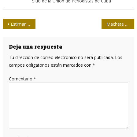
Sitio de la Unión de Periodistas de Cuba
Navegación
Estiman que tres dosis de Soberana 02 tengan una eficacia de entre el 85 y el 95 por ciento
Machete y pensamiento en Máximo Gómez
de
entradas
Deja una respuesta
Tu dirección de correo electrónico no será publicada.
Los
campos obligatorios están marcados con
*
Comentario
*