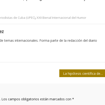
riodistas de Cuba (UPEC)
,
XXII Bienal Internacional del Humor
ez
 de temas internacionales. Forma parte de la redacción del diario
La hipótesis científica del ensayo clínico Fase II de Soberana Plus
.
Los campos obligatorios están marcados con
*