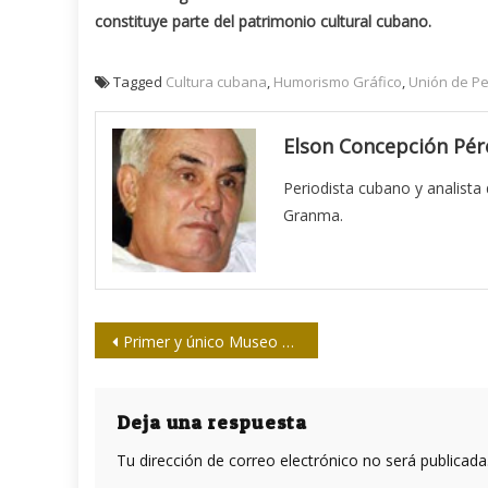
constituye parte del patrimonio cultural cubano.
Tagged
Cultura cubana
,
Humorismo Gráfico
,
Unión de Pe
Elson Concepción Pér
Periodista cubano y analista
Granma.
Navegación
Primer y único Museo de la Prensa Cubana
de
entradas
Deja una respuesta
Tu dirección de correo electrónico no será publicada