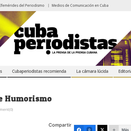
Efemérides del Periodismo
Medios de Comunicación en Cuba
s
Cubaperiodistas recomienda
La cámara lúcida
Editori
 de Humorismo
ment(0)
Compartir
Más
0