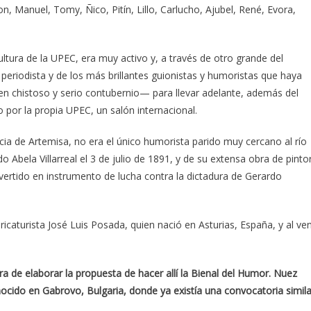
on, Manuel, Tomy, Ñico, Pitín, Lillo, Carlucho, Ajubel, René, Evora,
ultura de la UPEC, era muy activo y, a través de otro grande del
eriodista y de los más brillantes guionistas y humoristas que haya
en chistoso y serio contubernio— para llevar adelante, además del
 por la propia UPEC, un salón internacional.
ia de Artemisa, no era el único humorista parido muy cercano al río
bela Villarreal el 3 de julio de 1891, y de su extensa obra de pinto
nvertido en instrumento de lucha contra la dictadura de Gerardo
ricaturista José Luis Posada, quien nació en Asturias, España, y al ven
a de elaborar la propuesta de hacer allí la Bienal del Humor. Nuez
ocido en Gabrovo, Bulgaria, donde ya existía una convocatoria simila