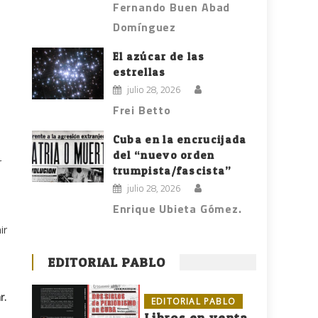
Fernando Buen Abad
Domínguez
El azúcar de las
estrellas
julio 28, 2026
Frei Betto
Cuba en la encrucijada
del “nuevo orden
r
trumpista/fascista”
julio 28, 2026
Enrique Ubieta Gómez.
ir
EDITORIAL PABLO
r.
EDITORIAL PABLO
Libros en venta