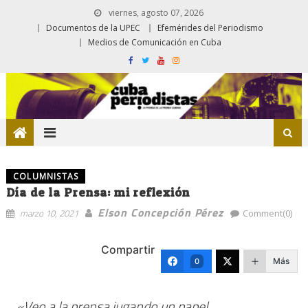
viernes, agosto 07, 2026
Documentos de la UPEC
Efemérides del Periodismo
Medios de Comunicación en Cuba
COLUMNISTAS
Día de la Prensa: mi reflexión
Elson Concepción Pérez
marzo 10, 2021
Comment(0)
Compartir
Más
0
«Veo a la prensa jugando un papel