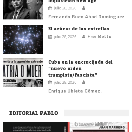
Inquisición new age
julio 28, 2026
Fernando Buen Abad Domínguez
El azúcar de las estrellas
Frei Betto
julio 28, 2026
Cuba en la encrucijada del
“nuevo orden
trumpista/fascista”
julio 28, 2026
Enrique Ubieta Gómez.
EDITORIAL PABLO