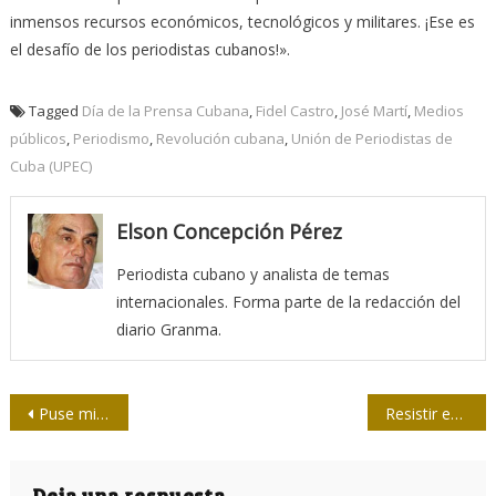
inmensos recursos económicos, tecnológicos y militares. ¡Ese es
el desafío de los periodistas cubanos!».
Tagged
Día de la Prensa Cubana
,
Fidel Castro
,
José Martí
,
Medios
públicos
,
Periodismo
,
Revolución cubana
,
Unión de Periodistas de
Cuba (UPEC)
Elson Concepción Pérez
Periodista cubano y analista de temas
internacionales. Forma parte de la redacción del
diario Granma.
Navegación
Puse mi alma en Escambray
Resistir es luchar
de
Deja una respuesta