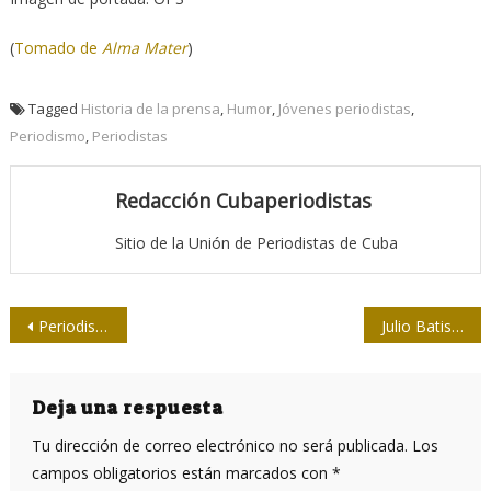
(
Tomado de
Alma Mater
)
Tagged
Historia de la prensa
,
Humor
,
Jóvenes periodistas
,
Periodismo
,
Periodistas
Redacción Cubaperiodistas
Sitio de la Unión de Periodistas de Cuba
Navegación
Periodismo cultural en Cuba: entre la perla y la hojarasca
Julio Batista Delgado: “Demasiada virtud en un solo hombre”
de
entradas
Deja una respuesta
Tu dirección de correo electrónico no será publicada.
Los
campos obligatorios están marcados con
*