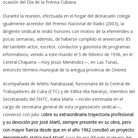
ocasión del Día de la Prensa Cubana.
Durante la reunión, efectuada en el hogar del destacado colega
igualmente acreedor del Premio Nacional de Radio (2003), la
dirigente sindical le rindió honores con motivo de la efemérides a
pocas semanas, además, de haberse cumplido el aniversario 85
del también actor, escritor, conductor y guionista de programas
informativos, venido a este mundo el 5 de febrero de 1936, en el
Central Chaparra —hoy Jesús Menéndez—, en Las Tunas,
entonces término municipal de la antigua provincia de Oriente.
Acompañada de Arletis Narabazaal, funcionaria de la Central de
Trabajadores de Cuba (CTC) y de Edilsa Vila Naranjo, miembro del
Secretariado del SNTC, Katia María —recién estrenada en el
cargo de secretaria general de esta organización sindical—,
conversó con Julio s
obre su extraordinaria trayectoria profesional
y su devoción por José Martí, siempre presente en su obra, pero
con mayor fuerza desde que en el año 1962 concibió un proyecto
denominado
Habla José Martí
,
cuyo fin era difundir el ideario del