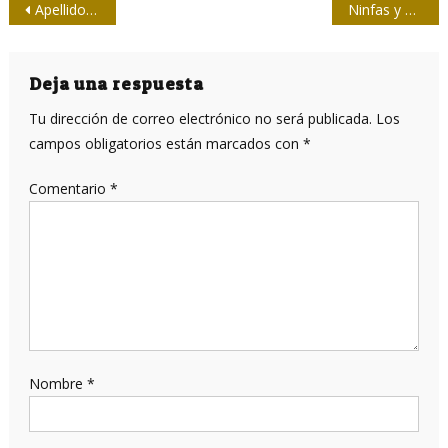
Navegación
Apellidos de periodistas
Ninfas y genios de José Victoriano Betancourt
de
entradas
Deja una respuesta
Tu dirección de correo electrónico no será publicada.
Los
campos obligatorios están marcados con
*
Comentario
*
Nombre
*