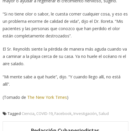
mayor o ayudar a regenerar el crecimiento nervioso, sugirió.
“Si no tiene olor o sabor, le cuesta comer cualquier cosa, y eso es
un problema enorme de calidad de vida”, dijo el Dr. Iloreta. “Mis
pacientes y las personas que conozco que han perdido el olor
están completamente destrozados”.
El Sr. Reynolds siente la pérdida de manera más aguda cuando va
a caminar a la playa cerca de su casa. Ya no huele el océano ni el
aire salado.
“Mi mente sabe a qué huele”, dijo. “Y cuando llego allí, no está
allí”.
(Tomado de
The New York Times
)
Tagged
Ciencia
,
COVID-19
,
Facebook
,
Investigación
,
Salud
Redacción Cubaperiodistas