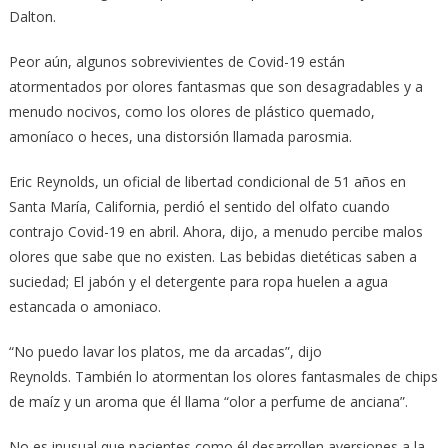
Dalton.
Peor aún, algunos sobrevivientes de Covid-19 están
atormentados por olores fantasmas que son desagradables y a
menudo nocivos, como los olores de plástico quemado,
amoníaco o heces, una distorsión llamada parosmia.
Eric Reynolds, un oficial de libertad condicional de 51 años en
Santa María, California, perdió el sentido del olfato cuando
contrajo Covid-19 en abril. Ahora, dijo, a menudo percibe malos
olores que sabe que no existen. Las bebidas dietéticas saben a
suciedad; El jabón y el detergente para ropa huelen a agua
estancada o amoniaco.
“No puedo lavar los platos, me da arcadas”, dijo
Reynolds. También lo atormentan los olores fantasmales de chips
de maíz y un aroma que él llama “olor a perfume de anciana”.
No es inusual que pacientes como él desarrollen aversiones a la