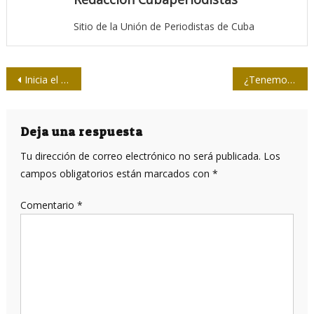
Sitio de la Unión de Periodistas de Cuba
Navegación
Inicia el año con avances en los procesos de vacunación contra la COVID
¿Tenemos que envejecer?
de
entradas
Deja una respuesta
Tu dirección de correo electrónico no será publicada.
Los
campos obligatorios están marcados con
*
Comentario
*