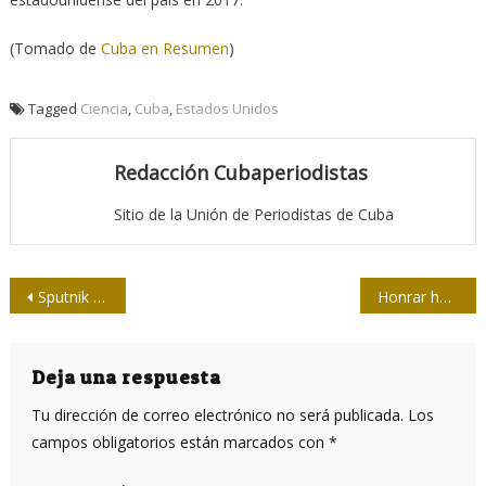
(Tomado de
Cuba en Resumen
)
Tagged
Ciencia
,
Cuba
,
Estados Unidos
Redacción Cubaperiodistas
Sitio de la Unión de Periodistas de Cuba
Navegación
Sputnik V es recibida con ambigüedad por Occidente, a pesar de reconocimiento de expertos
Honrar honra: “Distinción por la Cultura Nacional” a los cineastas Estela Bravo y Ernesto Bravo
de
entradas
Deja una respuesta
Tu dirección de correo electrónico no será publicada.
Los
campos obligatorios están marcados con
*