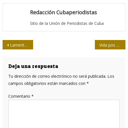
Redacción Cubaperiodistas
Sitio de la Unión de Periodistas de Cuba
Navegación
Lamenta la UNEAC fallecimiento de la destacada actriz Martha del Río
Vida pos pandémica: Sé el responsable
de
entradas
Deja una respuesta
Tu dirección de correo electrónico no será publicada.
Los
campos obligatorios están marcados con
*
Comentario
*