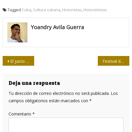
Tagged
Cuba
,
Cultura cubana
,
Historietas
,
Historietistas
Yoandry Avila Guerra
Navegación
El juicio más trascendente de la historia cubana
Festival de la prensa en Santiago de Cuba: por el camino de las transformaciones
de
entradas
Deja una respuesta
Tu dirección de correo electrónico no será publicada.
Los
campos obligatorios están marcados con
*
Comentario
*