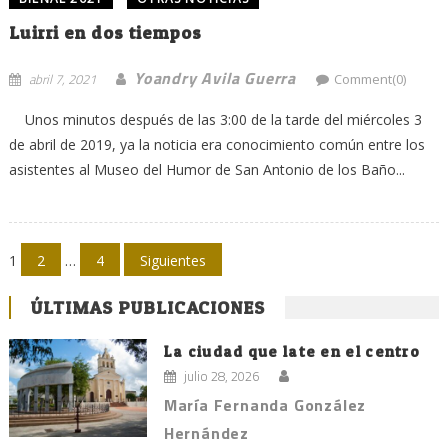
Luirri en dos tiempos
Yoandry Avila Guerra
abril 7, 2021
Comment(0)
Unos minutos después de las 3:00 de la tarde del miércoles 3
de abril de 2019, ya la noticia era conocimiento común entre los
asistentes al Museo del Humor de San Antonio de los Baño...
Navegación
1
2
…
4
Siguientes
de
ÚLTIMAS PUBLICACIONES
entradas
La ciudad que late en el centro
julio 28, 2026
María Fernanda González
Hernández