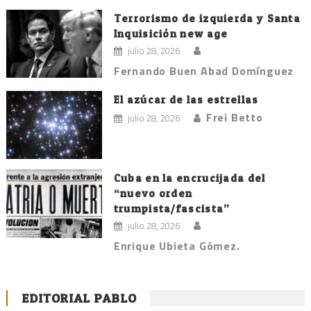
Terrorismo de izquierda y Santa
Inquisición new age
julio 28, 2026
Fernando Buen Abad Domínguez
El azúcar de las estrellas
Frei Betto
julio 28, 2026
Cuba en la encrucijada del
“nuevo orden
trumpista/fascista”
julio 28, 2026
Enrique Ubieta Gómez.
EDITORIAL PABLO