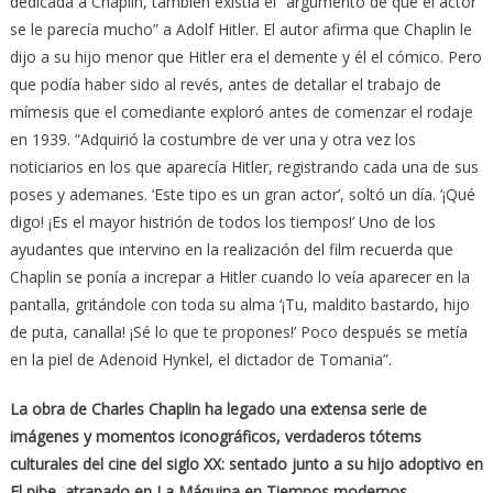
dedicada a Chaplin, también existía el “argumento de que el actor
se le parecía mucho” a Adolf Hitler. El autor afirma que Chaplin le
dijo a su hijo menor que Hitler era el demente y él el cómico. Pero
que podía haber sido al revés, antes de detallar el trabajo de
mímesis que el comediante exploró antes de comenzar el rodaje
en 1939. “Adquirió la costumbre de ver una y otra vez los
noticiarios en los que aparecía Hitler, registrando cada una de sus
poses y ademanes. ‘Este tipo es un gran actor’, soltó un día. ‘¡Qué
digo! ¡Es el mayor histrión de todos los tiempos!’ Uno de los
ayudantes que intervino en la realización del film recuerda que
Chaplin se ponía a increpar a Hitler cuando lo veía aparecer en la
pantalla, gritándole con toda su alma ‘¡Tu, maldito bastardo, hijo
de puta, canalla! ¡Sé lo que te propones!’ Poco después se metía
en la piel de Adenoid Hynkel, el dictador de Tomania”.
La obra de Charles Chaplin ha legado una extensa serie de
imágenes y momentos iconográficos, verdaderos tótems
culturales del cine del siglo XX: sentado junto a su hijo adoptivo en
El pibe, atrapado en La Máquina en Tiempos modernos,