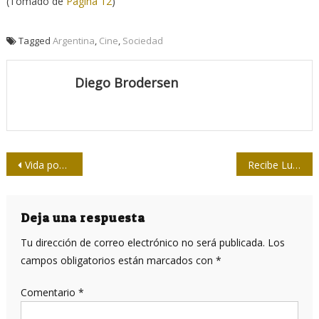
(Tomado de
Página 12
)
Tagged
Argentina
,
Cine
,
Sociedad
Diego Brodersen
Navegación
Vida pos pandémica: Sé el responsable
Recibe Luis Machado Ordetx la Medalla Raúl Gómez García
de
entradas
Deja una respuesta
Tu dirección de correo electrónico no será publicada.
Los
campos obligatorios están marcados con
*
Comentario
*