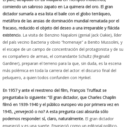
comiendo un sabroso zapato en La quimera del oro. El gran
dictador sumaría a esa lista el baile con el globo terráqueo,
metáfora de las ansias de dominación mundial rematada por el
fracaso, reducido el objeto del deseo a una irreparable y flácida
existenci
a. La visita de Benzino Napaloni (genial Jack Oakie), líder
del país vecino Bacteria y obvio “homenaje” a Benito Mussolini, y
el escape de un campo de concentración del protagonista y de su
ex compañero de armas, el comandante Schultz (Reginald
Gardiner), preparan el terreno para la que, sin duda, es la escena
más polémica en toda la carrera del actor: el discurso final del
peluquero, a quien todos confunden con Hynkel.
En 1957 y ante el reestreno del film, François Truffaut se
preguntaba lo siguiente: “El gran dictador, que Charles Chaplin
filmó en 1939-1940 y el público europeo vio por primera vez en
1945, ¿envejeció o no? A esta pregunta casi absurda sólo
podemos responder: sí, claro, naturalmente.
El gran dictador
envejeció y es una suerte. Envejeció como un editorial político,