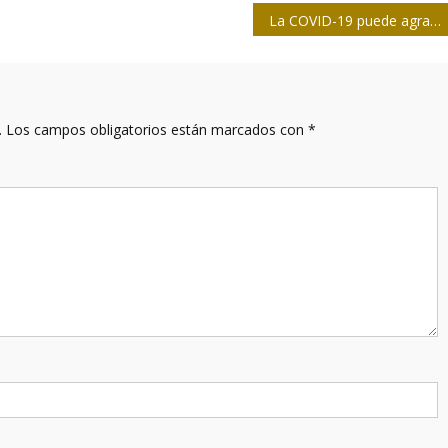
La COVID-19 puede agravar el riego de hambruna en cuatro países, advierte Naciones Unidas
.
Los campos obligatorios están marcados con
*