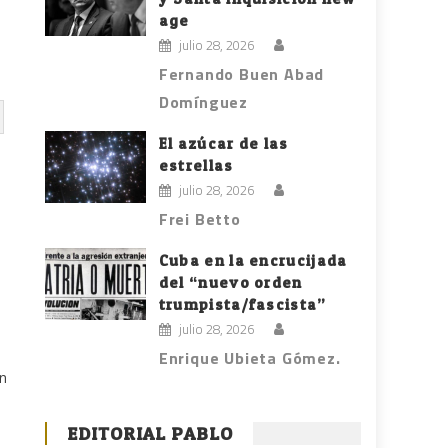
age
julio 28, 2026
Fernando Buen Abad
Domínguez
El azúcar de las
estrellas
julio 28, 2026
Frei Betto
Cuba en la encrucijada
del “nuevo orden
trumpista/fascista”
julio 28, 2026
Enrique Ubieta Gómez.
un
EDITORIAL PABLO