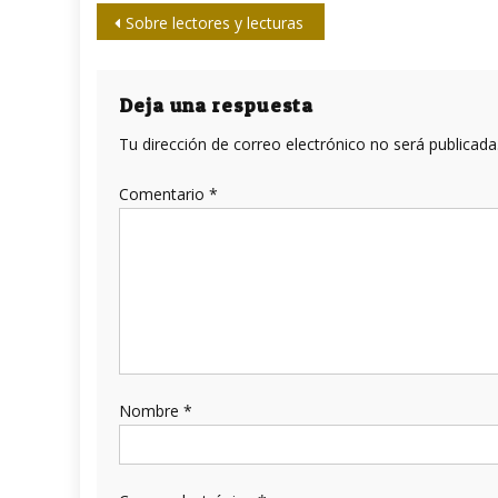
Navegación
Sobre lectores y lecturas
de
entradas
Deja una respuesta
Tu dirección de correo electrónico no será publicada
Comentario
*
Nombre
*