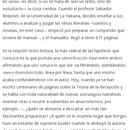
en
tarea
–es decir, si no se trata de
leer
un texto, sino de
estudiarlo
— la cosa cambia. Cuando el profesor Salvador
Redonet, de la Universidad de La Habana, decidió enseñar a sus
alumnos a analizar y juzgar las obras literarias –cuentos y
novelas, en este caso–, empezó por preparar un compendio que
sirviera de manual…, y el manualito llegó a tener 671 páginas.
En la relación texto-lectura, la más radical de las hipótesis que
conozco es la que postula una
identificación total
entre ambos
afirmando que uno
rehace
lo que lee: va filtrándolo, asimilándolo
,
reescribiéndolo
todo, línea por línea, hasta que uno mismo
acaba confundiéndose con el autor. Hoy, cuando ya se han
escrito centenares de páginas sobre la Teoría de la Recepción y
se habla con toda naturalidad de nuevas
estrategias
narrativas –
inventar citas o incurrir a sabiendas en anacronismos, por
ejemplo…–, ¿quién se atrevería a descartar sin más tan
fascinantes propuestas? ¿A quién se le ocurriría negar que Borges
tuvo un instante de suprema lucidez cuando le atribuyó la autoría