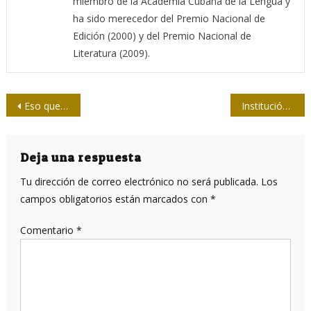
miembro de la Academia Cubana de la Lengua y
ha sido merecedor del Premio Nacional de
Edición (2000) y del Premio Nacional de
Literatura (2009).
Navegación
Eso que llaman “periodismo”
Institución científica de Cuba desarrolla diagnosticadores relaccionados con la COVID-19
de
entradas
Deja una respuesta
Tu dirección de correo electrónico no será publicada.
Los
campos obligatorios están marcados con
*
Comentario
*