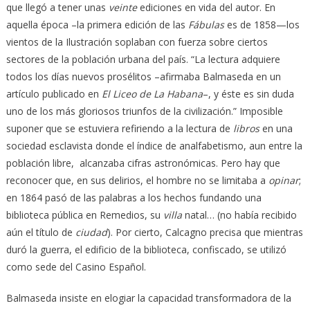
que llegó a tener unas
veinte
ediciones en vida del autor. En
aquella época –la primera edición de las
Fábulas
es de 1858—los
vientos de la Ilustración soplaban con fuerza sobre ciertos
sectores de la población urbana del país. “La lectura adquiere
todos los días nuevos prosélitos –afirmaba Balmaseda en un
artículo publicado en
El Liceo de La Habana
–, y éste es sin duda
uno de los más gloriosos triunfos de la civilización.” Imposible
suponer que se estuviera refiriendo a la lectura de
libros
en una
sociedad esclavista donde el índice de analfabetismo, aun entre la
población libre, alcanzaba cifras astronómicas. Pero hay que
reconocer que, en sus delirios, el hombre no se limitaba a
opinar
;
en 1864 pasó de las palabras a los hechos fundando una
biblioteca pública en Remedios, su
villa
natal… (no había recibido
aún el título de
ciudad
). Por cierto, Calcagno precisa que mientras
duró la guerra, el edificio de la biblioteca, confiscado, se utilizó
como sede del Casino Español.
Balmaseda insiste en elogiar la capacidad transformadora de la