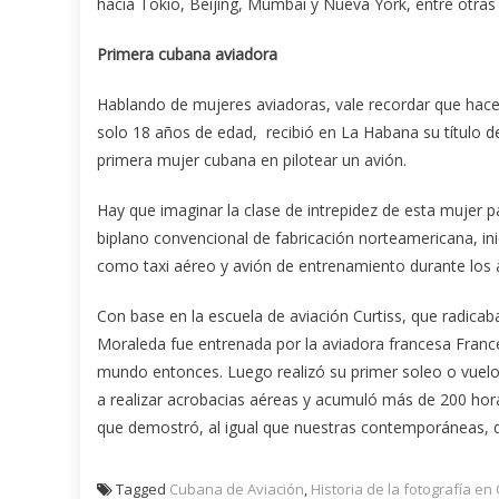
hacia Tokio, Beijing, Mumbai y Nueva York, entre otras
Primera cubana aviadora
Hablando de mujeres aviadoras, vale recordar que hac
solo 18 años de edad, recibió en La Habana su título de
primera mujer cubana en pilotear un avión.
Hay que imaginar la clase de intrepidez de esta mujer par
biplano convencional de fabricación norteamericana, in
como taxi aéreo y avión de entrenamiento durante los a
Con base en la escuela de aviación Curtiss, que radica
Moraleda fue entrenada por la aviadora francesa France 
mundo entonces. Luego realizó su primer soleo o vuelo 
a realizar acrobacias aéreas y acumuló más de 200 hora
que demostró, al igual que nuestras contemporáneas, que
Tagged
Cubana de Aviación
,
Historia de la fotografía en