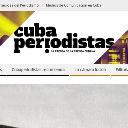
emérides del Periodismo
Medios de Comunicación en Cuba
s
Cubaperiodistas recomienda
La cámara lúcida
Editori