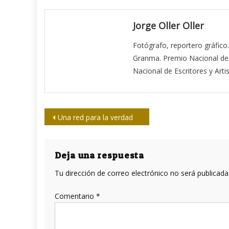
Jorge Oller Oller
Fotógrafo, reportero gráfico
Granma. Premio Nacional de 
Nacional de Escritores y Arti
Navegación
Una red para la verdad
de
entradas
Deja una respuesta
Tu dirección de correo electrónico no será publicada
Comentario
*