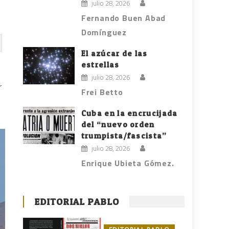
julio 28, 2026
Fernando Buen Abad
Domínguez
El azúcar de las
estrellas
julio 28, 2026
r
Frei Betto
Cuba en la encrucijada
del “nuevo orden
trumpista/fascista”
julio 28, 2026
Enrique Ubieta Gómez.
EDITORIAL PABLO