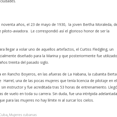
 ciudades.
e noventa años, el 23 de mayo de 1930, la joven Bertha Moraleda, d
 piloto-aviadora. Le correspondió así el glorioso honor de ser la
a llegar a volar uno de aquellos artefactos, el Curtiss Fledgling, un
icialmente diseñado para la Marina y que posteriormente fue utilizad
ños treinta del pasado siglo.
ba en Rancho Boyeros, en las afueras de La Habana, la cubanita Berta
Harrel, una de las pocas mujeres que tenía licencia de pilotaje en el
sin instructor y fue acreditada tras 53 horas de entrenamiento. Lleg
s de vuelo en toda su carrera. Sin duda, fue una intrépida adelantad
 para las mujeres no hay límite ni al surcar los cielos.
 Cuba
,
Mujeres cubanas