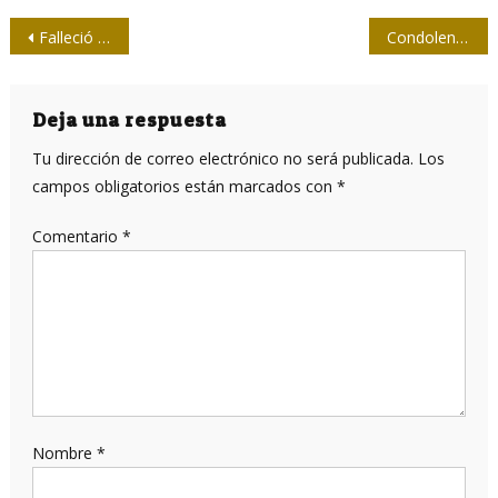
Navegación
Falleció el destacado periodista Lázaro Barredo
Condolencias por el fallecimiento de Lázaro Barredo
de
entradas
Deja una respuesta
Tu dirección de correo electrónico no será publicada.
Los
campos obligatorios están marcados con
*
Comentario
*
Nombre
*