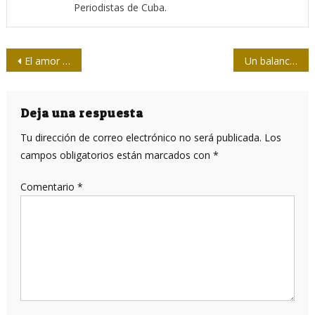
Periodistas de Cuba.
Navegación
El amor a la camiseta
Un balance necesario de la COVID-19 en Cuba
de
entradas
Deja una respuesta
Tu dirección de correo electrónico no será publicada.
Los
campos obligatorios están marcados con
*
Comentario
*