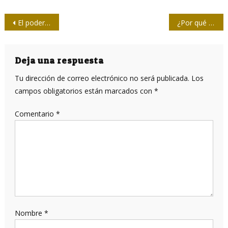
Navegación
El poder de las mentiras en el mundo red: Trump, presidente cósmico
¿Por qué algunos pacientes con COVID-19 experimentan pérdida de olfato?
de
entradas
Deja una respuesta
Tu dirección de correo electrónico no será publicada.
Los
campos obligatorios están marcados con
*
Comentario
*
Nombre
*