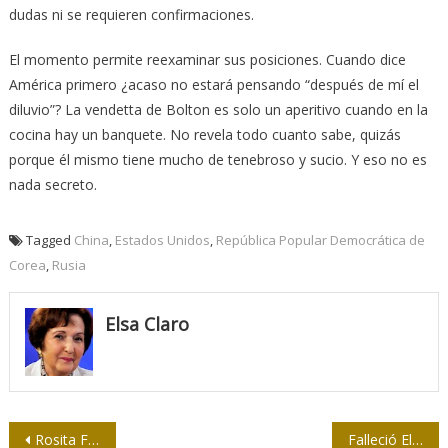
dudas ni se requieren confirmaciones.
El momento permite reexaminar sus posiciones. Cuando dice
América primero ¿acaso no estará pensando “después de mí el
diluvio”? La vendetta de Bolton es solo un aperitivo cuando en la
cocina hay un banquete. No revela todo cuanto sabe, quizás
porque él mismo tiene mucho de tenebroso y sucio. Y eso no es
nada secreto.
Tagged
China
,
Estados Unidos
,
República Popular Democrática de
Corea
,
Rusia
Elsa Claro
Navegación
Rosita Fornés: una Diva reconocida y respetada por la prensa cubana
Falleció Elio Menéndez, Premio Nacional de Periodismo José Martí (+ vídeo)