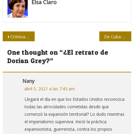
Elsa Claro
Navegación
Crónicas impacientes
De Cuba a Chernóbil, la historia de un documental (+ trailer)
de
One thought on “
¿El retrato de
entradas
Dorian Grey?
”
Nany
abril 5, 2021 a las 7:43 am
Llegará el día en que los Estados Unidos reconozca
todas las atrocidades cometidas desde que
comenzó la expansión territorial? Lo dudo mientras
el imperialismo superviva. Inició la práctica
expansionista, guerrerista, contra los propios