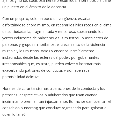
ajenos y no los codiciosamente presumidos. Y será posible darle
un puesto en el ámbito de la decencia.
Con un poquito, solo un poco de vergüenza, estarían
esforzándose ahora mismo, en reparar los hilos rotos en el alma
de su ciudadanía, fragmentada y rencorosa; subsanando los
yerros inductores de balaceras y sus muertos, lo asesinatos de
personas y grupos minoritarios, el crecimiento de la violencia
múltiple y los muchos odios y enconos increíblemente
instaurados desde las esferas del poder, por gobernantes
irresponsables que, es triste, pueden volver y lastimar más,
exacerbando patrones de conducta, visión aberrada,
permisibilidad delictiva.
Hora es de curar tantísimas ulceraciones de la conducta y los
patrones despreciativos o adulterados que usan cuando
incriminan o premian tan injustamente. Es –no se dan cuenta- el
consabido bumerang que concluye regresando para golpear a
quien lo lanzó.