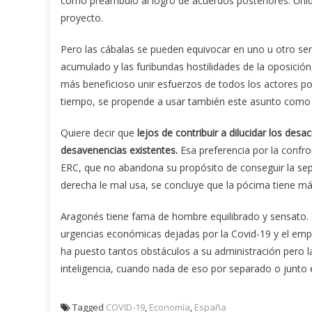
como preámbulo al logro de acuerdos posteriores. Uni
proyecto.
Pero las cábalas se pueden equivocar en uno u otro s
acumulado y las furibundas hostilidades de la oposició
más beneficioso unir esfuerzos de todos los actores po
tiempo, se propende a usar también este asunto como p
Quiere decir que
lejos de contribuir a dilucidar los des
desavenencias existentes.
Esa preferencia por la confro
ERC, que no abandona su propósito de conseguir la sep
derecha le mal usa, se concluye que la pócima tiene m
Aragonés tiene fama de hombre equilibrado y sensato. 
urgencias económicas dejadas por la Covid-19 y el empe
ha puesto tantos obstáculos a su administración pero l
inteligencia, cuando nada de eso por separado o junto e
Tagged
COVID-19
,
Economía
,
España