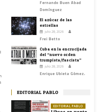
Fernando Buen Abad
Domínguez
El azúcar de las
estrellas
julio 28, 2026
Frei Betto
Cuba en la encrucijada
l
del “nuevo orden
trumpista/fascista”
julio 28, 2026
Enrique Ubieta Gómez.
n
s
EDITORIAL PABLO
EDITORIAL PABLO
Libros en venta