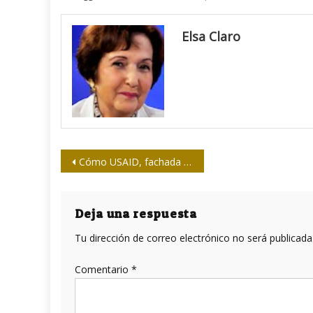
Elsa Claro
Navegación
Cómo USAID, fachada de la CIA, creó el aparato mediático anti-sandinista en Nicaragua
de
entradas
Deja una respuesta
Tu dirección de correo electrónico no será publicada
Comentario
*