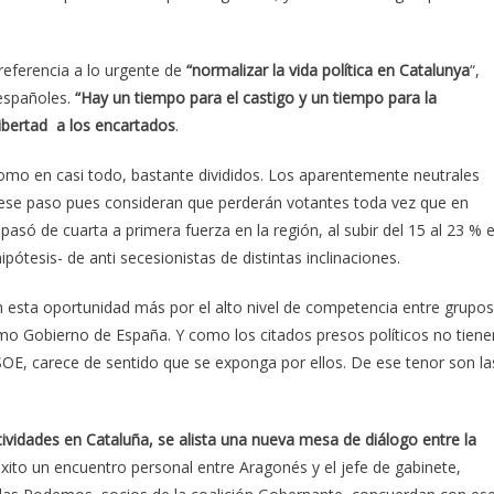
 referencia a lo urgente de
“
normalizar la vida política en Catalunya
“,
spañoles.
“Hay un tiempo para el castigo y un tiempo para la
libertad a los encartados
.
 como en casi todo, bastante divididos. Los aparentemente neutrales
 ese paso pues consideran que perderán votantes toda vez que en
pasó de cuarta a primera fuerza en la región, al subir del 15 al 23 % e
pótesis- de anti secesionistas de distintas inclinaciones.
n esta oportunidad más por el alto nivel de competencia entre grupos
ximo Gobierno de España. Y como los citados presos políticos no tiene
SOE, carece de sentido que se exponga por ellos. De ese tenor son la
idades en Cataluña, se alista una nueva mesa de diálogo entre la
éxito un encuentro personal entre Aragonés y el jefe de gabinete,