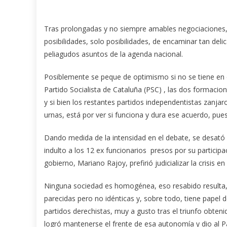
Tras prolongadas y no siempre amables negociaciones,
posibilidades, solo posibilidades, de encaminar tan de
peliagudos asuntos de la agenda nacional.
Posiblemente se peque de optimismo si no se tiene en c
Partido Socialista de Cataluña (PSC) , las dos formaci
y si bien los restantes partidos independentistas zanjar
urnas, está por ver si funciona y dura ese acuerdo, pu
Dando medida de la intensidad en el debate, se desató 
indulto a los 12 ex funcionarios presos por su particip
gobierno, Mariano Rajoy, prefirió judicializar la crisis e
Ninguna sociedad es homogénea, eso resabido resulta, pe
parecidas pero no idénticas y, sobre todo, tiene papel 
partidos derechistas, muy a gusto tras el triunfo obte
logró mantenerse el frente de esa autonomía y dio al Pa