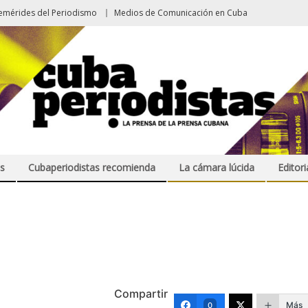
emérides del Periodismo
Medios de Comunicación en Cuba
s
Cubaperiodistas recomienda
La cámara lúcida
Editori
Compartir
Más
0