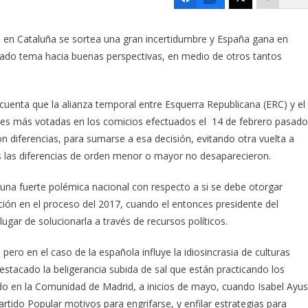
 en Cataluña se sortea una gran incertidumbre y España gana en
licado tema hacia buenas perspectivas, en medio de otros tantos
uenta que la alianza temporal entre Esquerra Republicana (ERC) y el
ones más votadas en los comicios efectuados el 14 de febrero pasado
on diferencias, para sumarse a esa decisión, evitando otra vuelta a
es las diferencias de orden menor o mayor no desaparecieron.
una fuerte polémica nacional con respecto a si se debe otorgar
ación en el proceso del 2017, cuando el entonces presidente del
n lugar de solucionarla a través de recursos políticos.
ro en el caso de la española influye la idiosincrasia de culturas
destacado la beligerancia subida de sal que están practicando los
nido en la Comunidad de Madrid, a inicios de mayo, cuando Isabel Ayu
rtido Popular motivos para engrifarse, y enfilar estrategias para