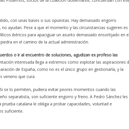
das Podemos, socios de la coalición Gobernante, concuerdan con es
entido, con unas bases o sus opuestas. Hay demasiado engorro
n, no ayudan. Pese a que el momento y las circunstancias sugieren es
líticos ibéricos para apaciguar un asunto demasiado ensortijado en e
iedra en el camino de la actual administración.
acuerdos o ir al encuentro de soluciones, agudizan ex profeso las
ntación interesada llega a extremos como explotar las aspiraciones 
aración de España, como no es el único grupo en gestionarla, y la
ás veneno que cura.
Si se lo permiten, pudiera evitar peores momentos cuando las
ño separatista, son suficiente engorro y freno. A Pedro Sánchez les
a prueba catalana le obliga a probar capacidades, voluntad e
s suficiente.