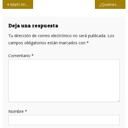
Navegación
Martí imaginado en una noche de fiesta innombrable
¿Quiénes son los “supercontagiadores” en la cadena de transmisión de la COVID-19?
de
entradas
Deja una respuesta
Tu dirección de correo electrónico no será publicada.
Los
campos obligatorios están marcados con
*
Comentario
*
Nombre
*