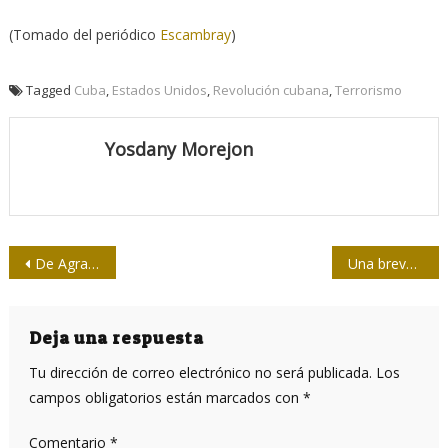
(Tomado del periódico
Escambray
)
Tagged
Cuba
,
Estados Unidos
,
Revolución cubana
,
Terrorismo
Yosdany Morejon
Navegación
De Agramonte a Martí
Una breve y azarosa visita a la Catedral de Notre Dame
de
entradas
Deja una respuesta
Tu dirección de correo electrónico no será publicada.
Los
campos obligatorios están marcados con
*
Comentario
*