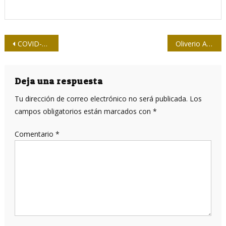
Navegación
COVID-19 en Cuba: dos sucesos y una conclusión
Oliverio Aballí: “A los locutores no, hay que aplaudir a Fidel”
de
entradas
Deja una respuesta
Tu dirección de correo electrónico no será publicada.
Los
campos obligatorios están marcados con
*
Comentario
*