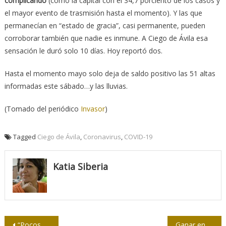
complicando
(como la capital con el 34,7 porciento de los casos y
el mayor evento de trasmisión hasta el momento). Y las que
permanecían en “estado de gracia”, casi permanente, pueden
corroborar también que nadie es inmune. A Ciego de Ávila esa
sensación le duró solo 10 días. Hoy reportó dos.
Hasta el momento mayo solo deja de saldo positivo las 51 altas
informadas este sábado…y las lluvias.
(Tomado del periódico
Invasor
)
Tagged
Ciego de Ávila
,
Coronavirus
,
COVID-19
Katia Siberia
Navegación
“Pocos gobiernos han podido responderle a su pueblo como lo ha hecho el nuestro…”
Ganar en la apuesta por la vida