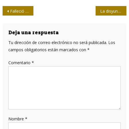
Navegación
Falleció el gran Julio Batista
La disyuntiva de “PATRIA O MUERTE”
de
entradas
Deja una respuesta
Tu dirección de correo electrónico no será publicada.
Los
campos obligatorios están marcados con
*
Comentario
*
Nombre
*