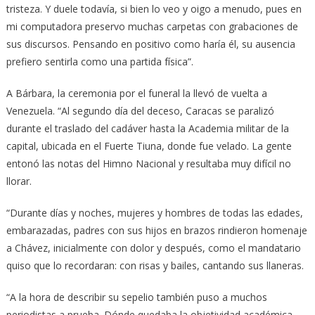
tristeza. Y duele todavía, si bien lo veo y oigo a menudo, pues en
mi computadora preservo muchas carpetas con grabaciones de
sus discursos. Pensando en positivo como haría él, su ausencia
prefiero sentirla como una partida física”.
A Bárbara, la ceremonia por el funeral la llevó de vuelta a
Venezuela. “Al segundo día del deceso, Caracas se paralizó
durante el traslado del cadáver hasta la Academia militar de la
capital, ubicada en el Fuerte Tiuna, donde fue velado. La gente
entonó las notas del Himno Nacional y resultaba muy difícil no
llorar.
“Durante días y noches, mujeres y hombres de todas las edades,
embarazadas, padres con sus hijos en brazos rindieron homenaje
a Chávez, inicialmente con dolor y después, como el mandatario
quiso que lo recordaran: con risas y bailes, cantando sus llaneras.
“A la hora de describir su sepelio también puso a muchos
periodistas a prueba. Dónde quedaba la objetividad académica