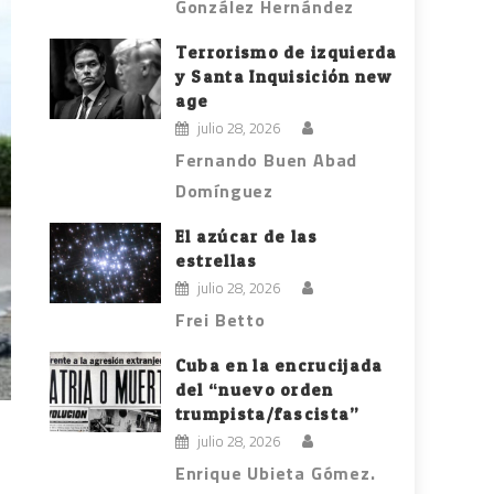
González Hernández
Terrorismo de izquierda
y Santa Inquisición new
age
julio 28, 2026
Fernando Buen Abad
Domínguez
El azúcar de las
estrellas
julio 28, 2026
Frei Betto
Cuba en la encrucijada
del “nuevo orden
trumpista/fascista”
julio 28, 2026
Enrique Ubieta Gómez.