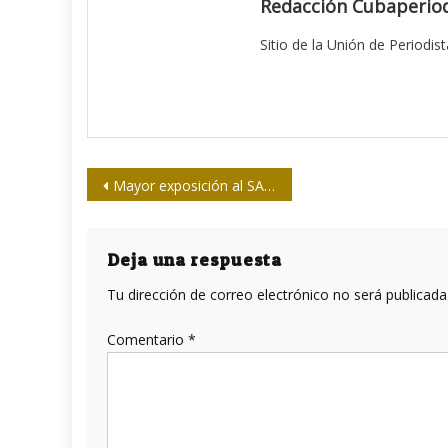
Redacción Cubaperiod
Sitio de la Unión de Periodis
Navegación
Mayor exposición al SARS-Cov-2, mayor carga viral
de
entradas
Deja una respuesta
Tu dirección de correo electrónico no será publicada
Comentario
*