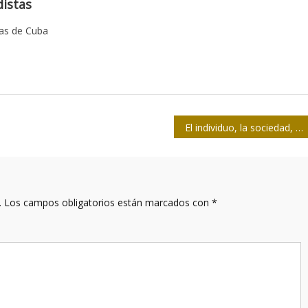
istas
tas de Cuba
El individuo, la sociedad, la política y la economía ante la pandemia de la COVID-19
.
Los campos obligatorios están marcados con
*