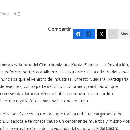
Comment(0)
Compartir
Más
0
imera vez la foto del Che tomada por Korda
. El periódico Revolución,
 sus fotorreporteros a Alberto Díaz Gutiérrez. En la edición del sába
anunciaba que el Ministro de Industrias, Ernesto Guevara, participaría
 de ese mes, como parte del ciclo Economía y planificación que
to no se hizo famosa
. Aún no había comenzado su recorrido
 de 1961, ya la foto tenía una historia en Cuba.
na el vapor francés La Coubre, que traía a Cuba un cargamento de
ón. El sabotaje terrorista causó un centenar de muertos y mucho dol
en las honras fúnebres de las víctimas del sabotaje,
Fidel Castro