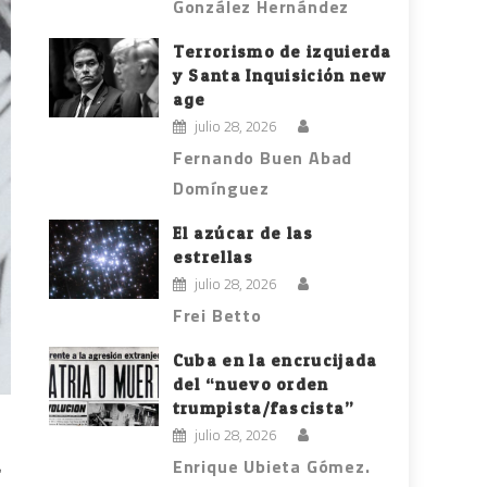
González Hernández
Terrorismo de izquierda
y Santa Inquisición new
age
julio 28, 2026
Fernando Buen Abad
Domínguez
El azúcar de las
estrellas
julio 28, 2026
Frei Betto
Cuba en la encrucijada
del “nuevo orden
trumpista/fascista”
julio 28, 2026
l
Enrique Ubieta Gómez.