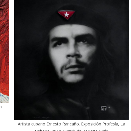
n
e
Artista cubano Ernesto Rancaño. Exposición Profesía, La